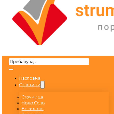
Search
Насловна
Општини
Струмица
Ново Село
Босилово