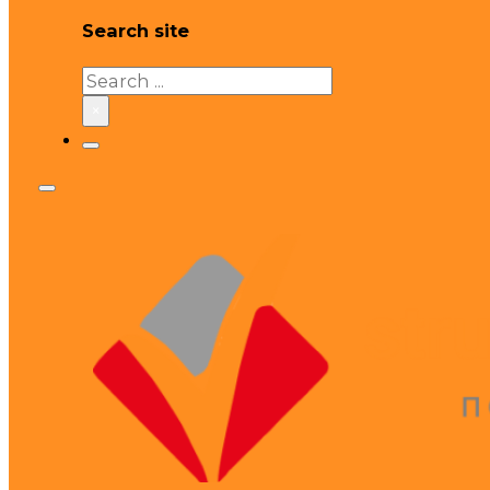
Search site
Search
×