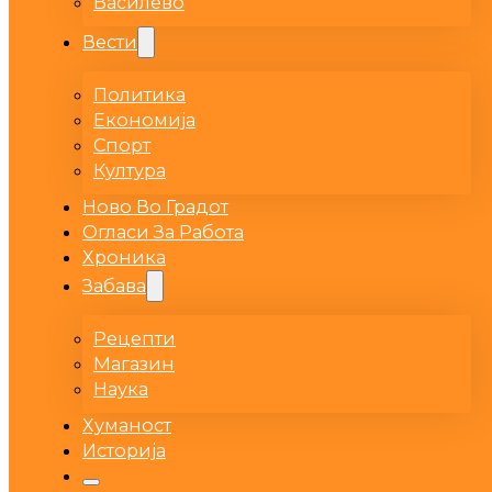
Василево
Вести
Политика
Економија
Спорт
Култура
Ново Во Градот
Огласи За Работа
Хроника
Забава
Рецепти
Магазин
Наука
Хуманост
Историја