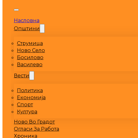
Насловна
Општини
Струмица
Ново Село
Босилово
Василево
Вести
Политика
Економија
Спорт
Култура
Ново Во Градот
Огласи За Работа
Хроника