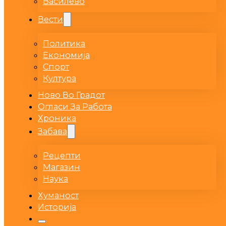
Василево
Вести
Политика
Економија
Спорт
Култура
Ново Во Градот
Огласи За Работа
Хроника
Забава
Рецепти
Магазин
Наука
Хуманост
Историја