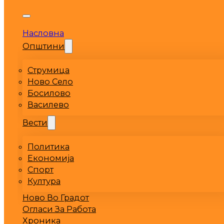
Насловна
Општини
Струмица
Ново Село
Босилово
Василево
Вести
Политика
Економија
Спорт
Култура
Ново Во Градот
Огласи За Работа
Хроника