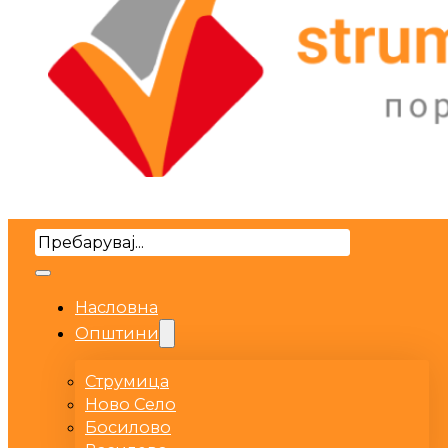
Search
Насловна
Општини
Струмица
Ново Село
Босилово