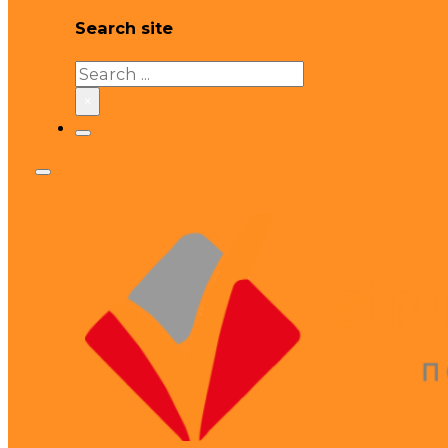
Search site
Search
×