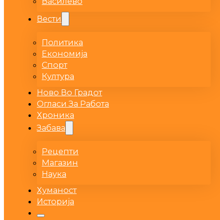
Василево
Вести
Политика
Економија
Спорт
Култура
Ново Во Градот
Огласи За Работа
Хроника
Забава
Рецепти
Магазин
Наука
Хуманост
Историја