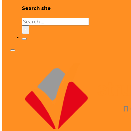
Search site
Search
×