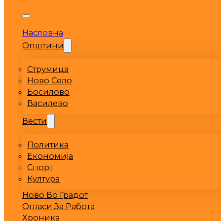
Насловна
Општини
Струмица
Ново Село
Босилово
Василево
Вести
Политика
Економија
Спорт
Култура
Ново Во Градот
Огласи За Работа
Хроника