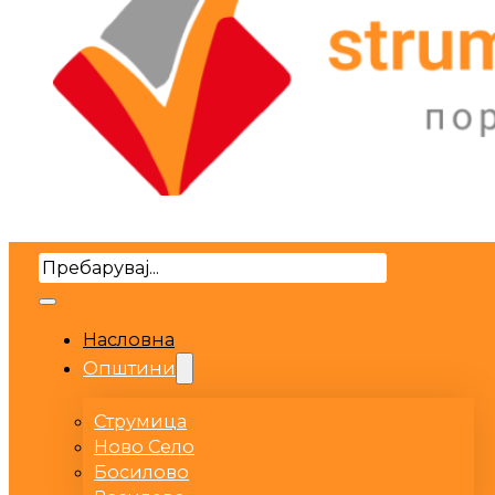
Search
Насловна
Општини
Струмица
Ново Село
Босилово