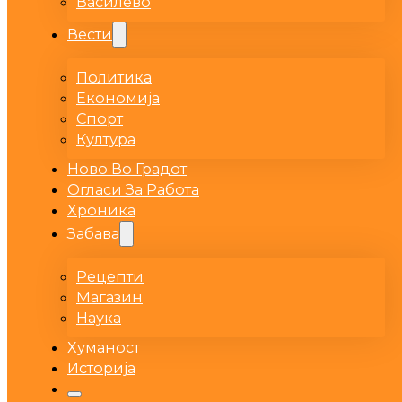
Василево
Вести
Политика
Економија
Спорт
Култура
Ново Во Градот
Огласи За Работа
Хроника
Забава
Рецепти
Магазин
Наука
Хуманост
Историја