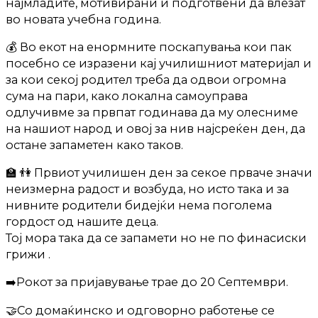
најмладите, мотивирани и подготвени да влезат
во новата учебна година.
💰 Во екот на енормните поскапувања кои пак
посебно се изразени кај училишниот материјал и
за кои секој родител треба да одвои огромна
сума на пари, како локална самоуправа
одлучивме за првпат годинава да му олесниме
на нашиот народ и овој за нив најсреќен ден, да
остане запаметен како таков.
🏫 👫 Првиот училишен ден за секое прваче значи
неизмерна радост и возбуда, но исто така и за
нивните родители бидејќи нема поголема
гордост од нашите деца.
Тој мора така да се запамети но не по финасиски
грижи .
➡️Рокот за пријавување трае до 20 Септември.
🤝Со домаќинско и одговорно работење се