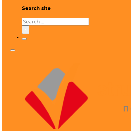
Search site
Search
×