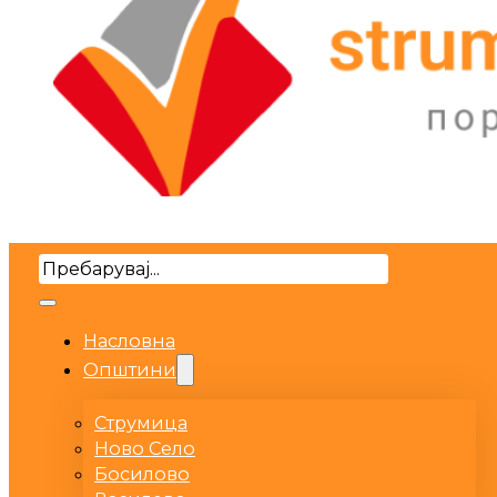
Search
Насловна
Општини
Струмица
Ново Село
Босилово