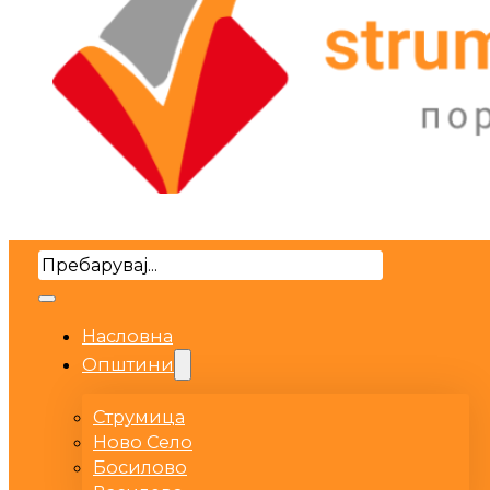
Search
Насловна
Општини
Струмица
Ново Село
Босилово