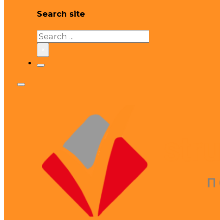
Search site
Search
×