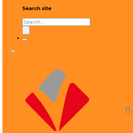
Search site
Search
×