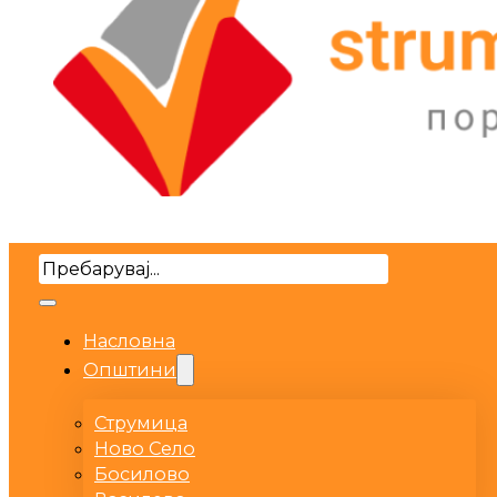
Search
Насловна
Општини
Струмица
Ново Село
Босилово