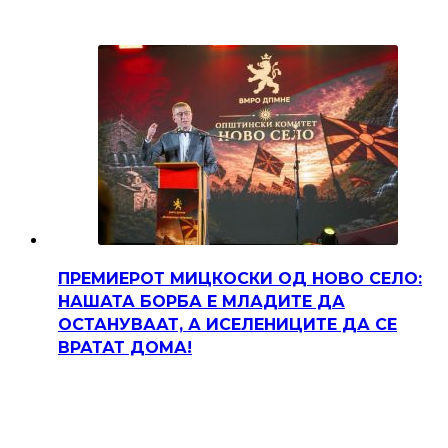
ПРЕМИЕРОТ МИЦКОСКИ ОД НОВО СЕЛО:
НАШАТА БОРБА Е МЛАДИТЕ ДА
ОСТАНУВААТ, А ИСЕЛЕНИЦИТЕ ДА СЕ
ВРАТАТ ДОМА!
Претседателот на Владата, Христијан Мицкоски,
вечерва се обрати пред граѓаните во Ново Село,
нагласувајќи ја силната поврзаност на
иселениците со…