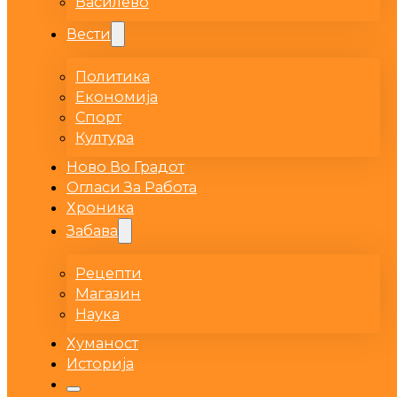
Василево
Вести
Политика
Економија
Спорт
Култура
Ново Во Градот
Огласи За Работа
Хроника
Забава
Рецепти
Магазин
Наука
Хуманост
Историја