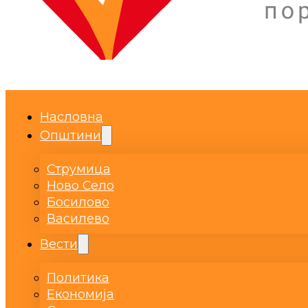
Насловна
Општини
Струмица
Ново Село
Босилово
Василево
Вести
Политика
Економија