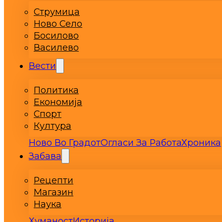
Струмица
Ново Село
Босилово
Василево
Вести
Политика
Економија
Спорт
Култура
Ново Во Градот
Огласи За Работа
Хроника
Забава
Рецепти
Магазин
Наука
Хуманост
Историја