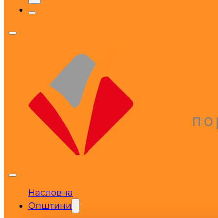
Насловна
Општини