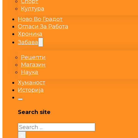
Спорт
Култура
Ново Во Градот
Огласи За Работа
Хроника
Забава
Рецепти
Магазин
Наука
Хуманост
Историја
Search site
Search
×