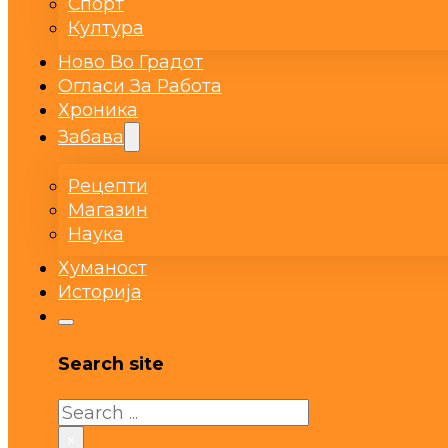
Спорт
Култура
Ново Во Градот
Огласи За Работа
Хроника
Забава
Рецепти
Магазин
Наука
Хуманост
Историја
Search site
Search
×