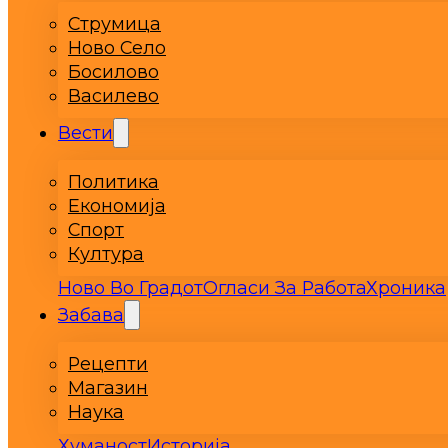
Струмица
Ново Село
Босилово
Василево
Вести
Политика
Економија
Спорт
Култура
Ново Во Градот
Огласи За Работа
Хроника
Забава
Рецепти
Магазин
Наука
Хуманост
Историја