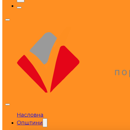
Насловна
Општини