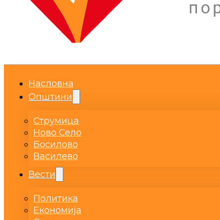
Насловна
Општини
Струмица
Ново Село
Босилово
Василево
Вести
Политика
Економија