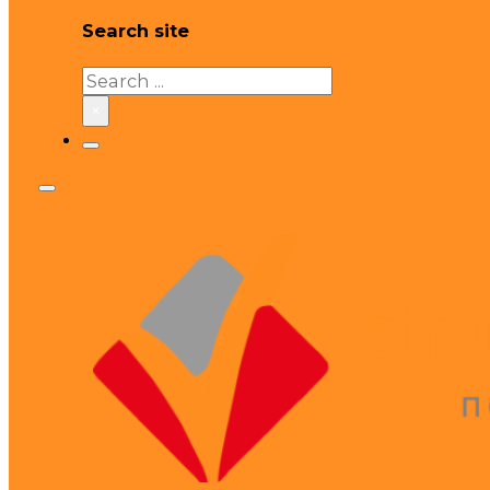
Search site
Search
×