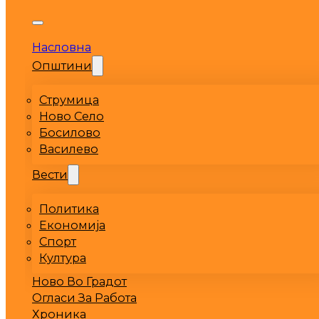
Насловна
Општини
Струмица
Ново Село
Босилово
Василево
Вести
Политика
Економија
Спорт
Култура
Ново Во Градот
Огласи За Работа
Хроника