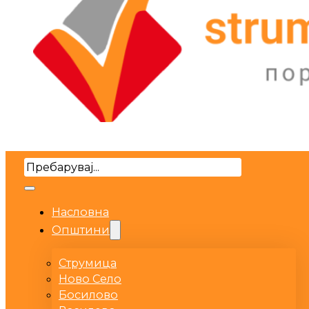
Search
Насловна
Општини
Струмица
Ново Село
Босилово