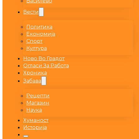
Василево
Вести
Политика
Економија
Спорт
Култура
Ново Во Градот
Огласи За Работа
Хроника
Забава
Рецепти
Магазин
Наука
Хуманост
Историја