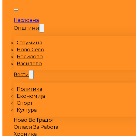
Насловна
Општини
Струмица
Ново Село
Босилово
Василево
Вести
Политика
Економија
Спорт
Култура
Ново Во Градот
Огласи За Работа
Хроника