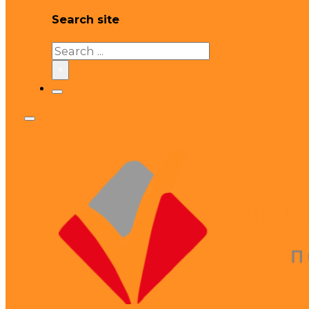
Search site
Search
×