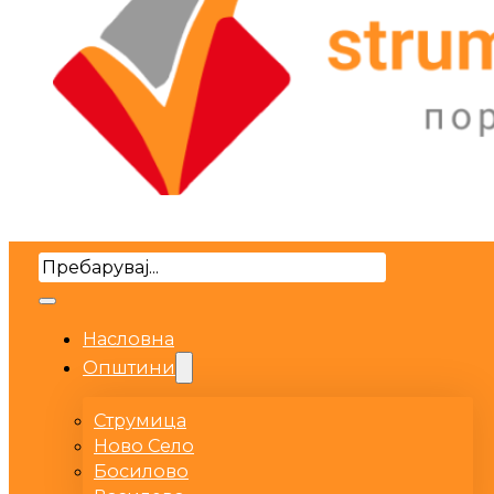
Search
Насловна
Општини
Струмица
Ново Село
Босилово