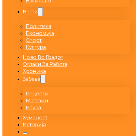
Василево
Вести
Политика
Економија
Спорт
Култура
Ново Во Градот
Огласи За Работа
Хроника
Забава
Рецепти
Магазин
Наука
Хуманост
Историја