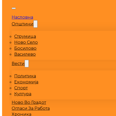
Насловна
Општини
Струмица
Ново Село
Босилово
Василево
Вести
Политика
Економија
Спорт
Култура
Ново Во Градот
Огласи За Работа
Хроника