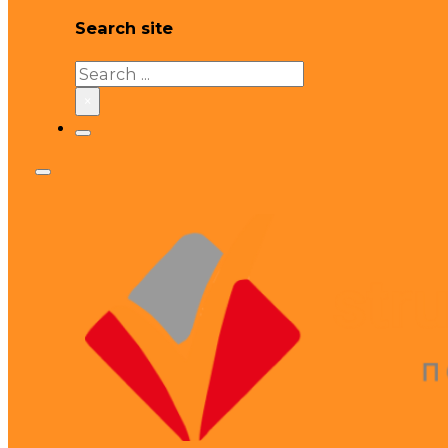
Search site
Search
×