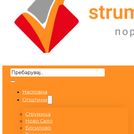
Search
Насловна
Општини
Струмица
Ново Село
Босилово