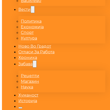
Василево
Вести
Политика
Економија
Спорт
Култура
Ново Во Градот
Огласи За Работа
Хроника
Забава
Рецепти
Магазин
Наука
Хуманост
Историја