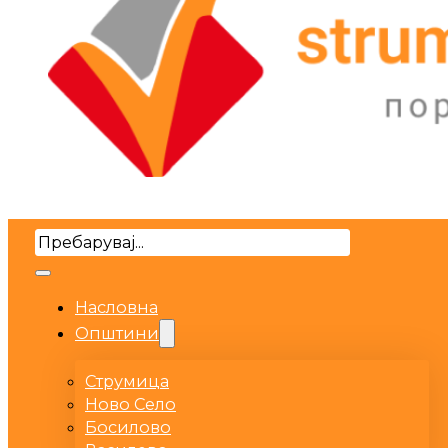
Search
Насловна
Општини
Струмица
Ново Село
Босилово