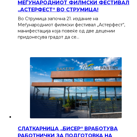
МЕЃУНАРОДНИОТ ФИЛМСКИ ФЕСТИВАЛ
„АСТЕРФЕСТ“ ВО СТРУМИЦА!
Во Струмица започна 21. издание на
Меѓународниот филмски фестивал „Астерфест“,
манифестација која повеќе од две децении
придонесува градот да се…
СЛАТКАРНИЦА „БИСЕР“ ВРАБОТУВА
РАБОТНИЧКИ ЗА ПОДГОТОВКА НА