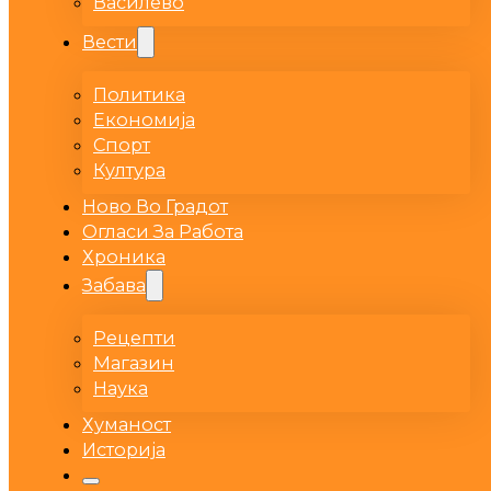
Василево
Вести
Политика
Економија
Спорт
Култура
Ново Во Градот
Огласи За Работа
Хроника
Забава
Рецепти
Магазин
Наука
Хуманост
Историја