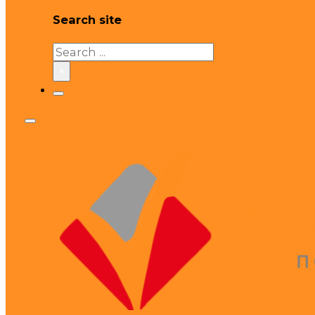
Search site
Search
×