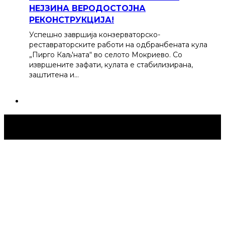
НЕЈЗИНА ВЕРОДОСТОЈНА
РЕКОНСТРУКЦИЈА!
Успешно завршија конзерваторско-
реставраторските работи на одбранбената кула
„Пирго Каљ'ната“ во селото Мокриево. Со
извршените зафати, кулата е стабилизирана,
заштитена и…
Струмица Денес © 2024