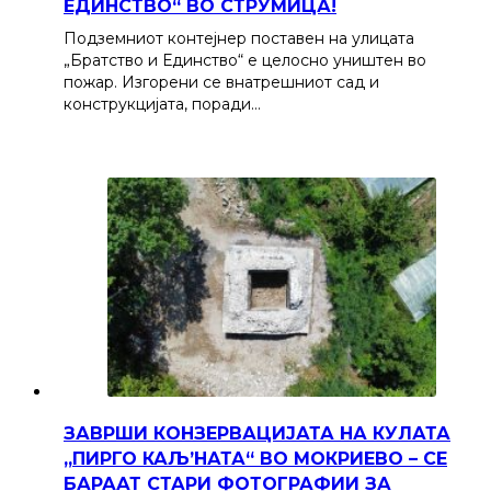
ЕДИНСТВО“ ВО СТРУМИЦА!
Подземниот контејнер поставен на улицата
„Братство и Единство“ е целосно уништен во
пожар. Изгорени се внатрешниот сад и
конструкцијата, поради…
ЗАВРШИ КОНЗЕРВАЦИЈАТА НА КУЛАТА
„ПИРГО КАЉ’НАТА“ ВО МОКРИЕВО – СЕ
БАРААТ СТАРИ ФОТОГРАФИИ ЗА