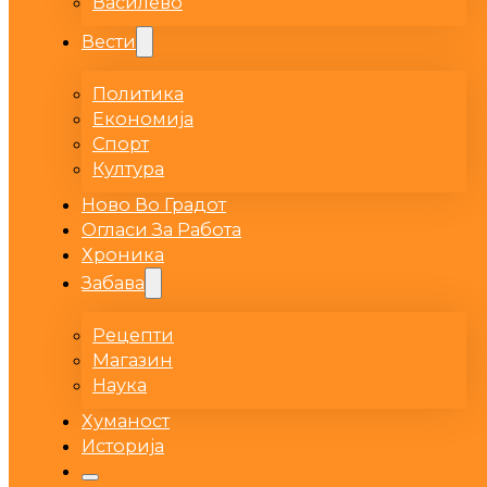
Василево
Вести
Политика
Економија
Спорт
Култура
Ново Во Градот
Огласи За Работа
Хроника
Забава
Рецепти
Магазин
Наука
Хуманост
Историја