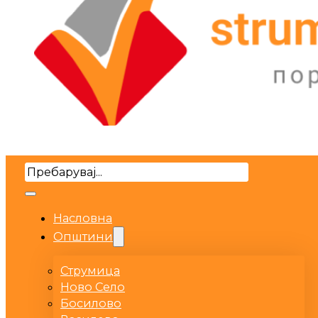
Search
Насловна
Општини
Струмица
Ново Село
Босилово