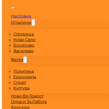
Насловна
Општини
Струмица
Ново Село
Босилово
Василево
Вести
Политика
Економија
Спорт
Култура
Ново Во Градот
Огласи За Работа
Хроника