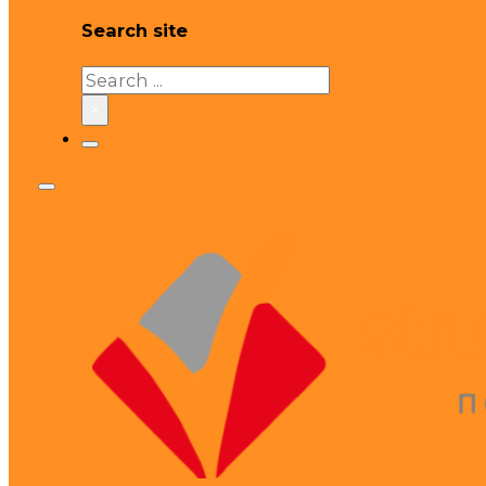
Search site
Search
×