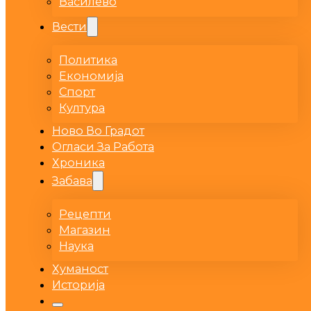
Василево
Вести
Политика
Економија
Спорт
Култура
Ново Во Градот
Огласи За Работа
Хроника
Забава
Рецепти
Магазин
Наука
Хуманост
Историја