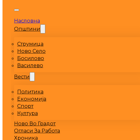
Насловна
Општини
Струмица
Ново Село
Босилово
Василево
Вести
Политика
Економија
Спорт
Култура
Ново Во Градот
Огласи За Работа
Хроника