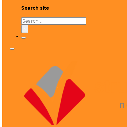
Search site
Search
×