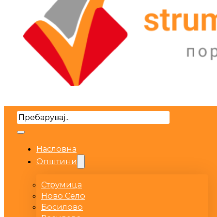
Search
Насловна
Општини
Струмица
Ново Село
Босилово