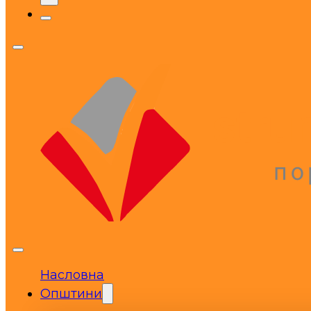
Насловна
Општини