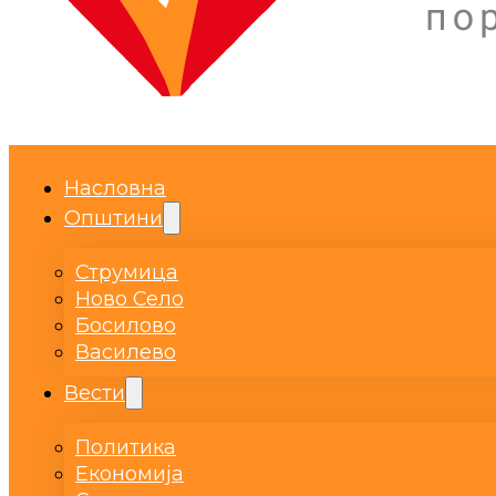
Насловна
Општини
Струмица
Ново Село
Босилово
Василево
Вести
Политика
Економија