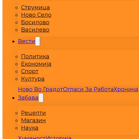
Струмица
Ново Село
Босилово
Василево
Вести
Политика
Економија
Спорт
Култура
Ново Во Градот
Огласи За Работа
Хроника
Забава
Рецепти
Магазин
Наука
Хуманост
Историја