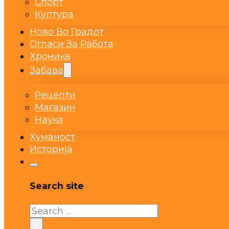
Спорт
Култура
Ново Во Градот
Огласи За Работа
Хроника
Забава
Рецепти
Магазин
Наука
Хуманост
Историја
Search site
Search
×