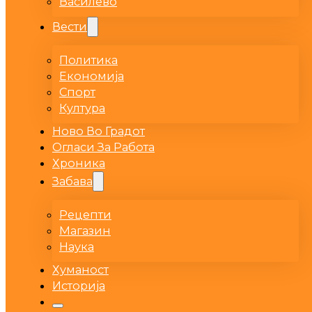
Василево
Вести
Политика
Економија
Спорт
Култура
Ново Во Градот
Огласи За Работа
Хроника
Забава
Рецепти
Магазин
Наука
Хуманост
Историја