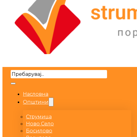
Search
Насловна
Општини
Струмица
Ново Село
Босилово