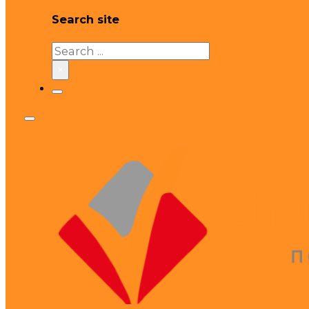
Search site
Search
×