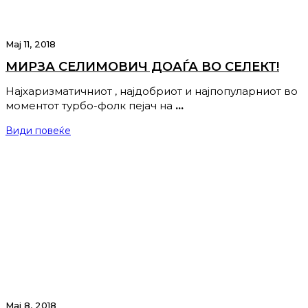
Мај 11, 2018
МИРЗА СЕЛИМОВИЧ ДОАЃА ВО СЕЛЕКТ!
Најхаризматичниот , најдобриот и најпопуларниот во
моментот турбо-фолк пејач на
…
Види повеќе
Мај 8, 2018