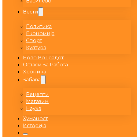
Василево
Вести
Политика
Економија
Спорт
Култура
Ново Во Градот
Огласи За Работа
Хроника
Забава
Рецепти
Магазин
Наука
Хуманост
Историја