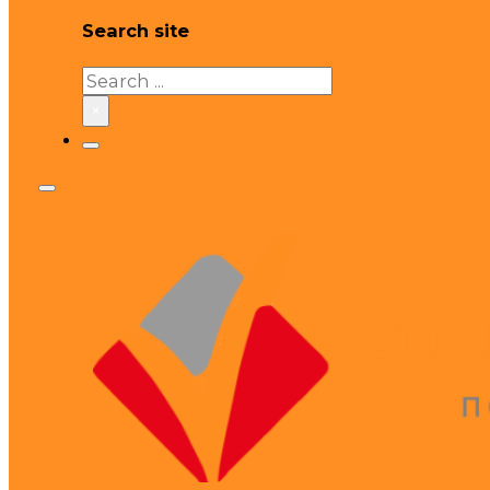
Search site
Search
×