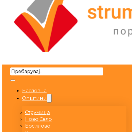
Search
Насловна
Општини
Струмица
Ново Село
Босилово