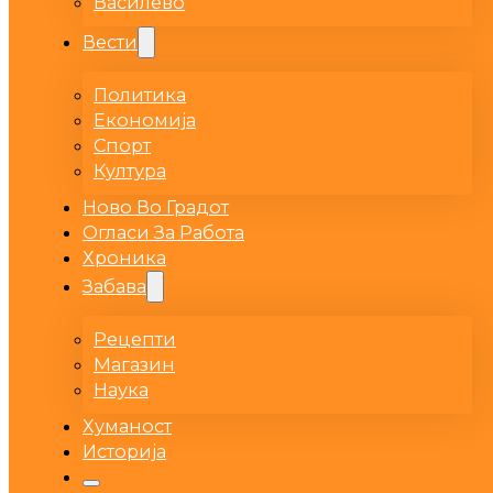
Василево
Вести
Политика
Економија
Спорт
Култура
Ново Во Градот
Огласи За Работа
Хроника
Забава
Рецепти
Магазин
Наука
Хуманост
Историја