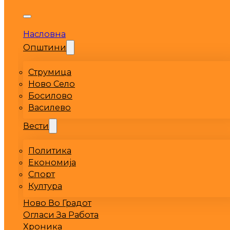
Насловна
Општини
Струмица
Ново Село
Босилово
Василево
Вести
Политика
Економија
Спорт
Култура
Ново Во Градот
Огласи За Работа
Хроника