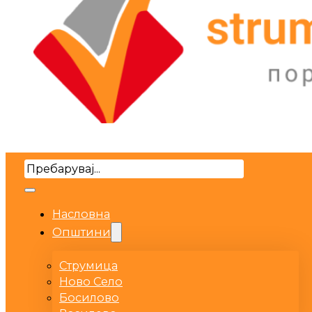
Search
Насловна
Општини
Струмица
Ново Село
Босилово