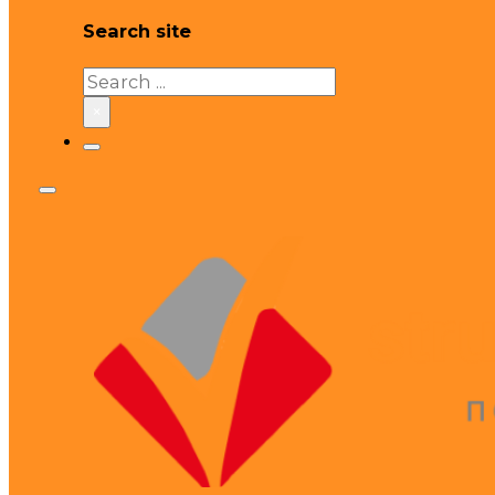
Search site
Search
×