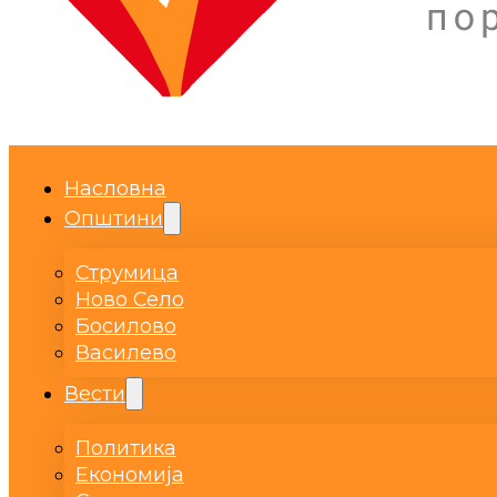
Насловна
Општини
Струмица
Ново Село
Босилово
Василево
Вести
Политика
Економија