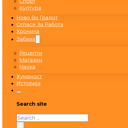
Спорт
Култура
Ново Во Градот
Огласи За Работа
Хроника
Забава
Рецепти
Магазин
Наука
Хуманост
Историја
Search site
Search
×