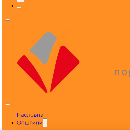
Насловна
Општини