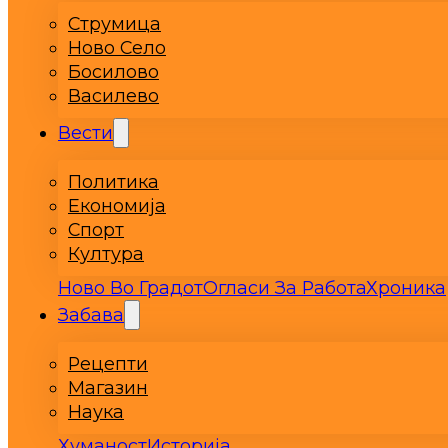
Струмица
Ново Село
Босилово
Василево
Вести
Политика
Економија
Спорт
Култура
Ново Во Градот
Огласи За Работа
Хроника
Забава
Рецепти
Магазин
Наука
Хуманост
Историја