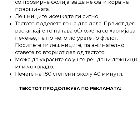
со проѕирна фолија, за да не фати кора на
површината.
Лешниците исечкајте ги ситно.
Тестото поделете го на два дела. Првиот дел
растапкајте го на тава обложена со хартија за
печење, па по него истурете го филот.
Посипете ги лешниците, па внимателно
ставете го вториот дел од тестото.
Може да украсите со уште рендани лежници
или чоколадо.
Печете на 180 степени околу 40 минути.
ТЕКСТОТ ПРОДОЛЖУВА ПО РЕКЛАМАТА: