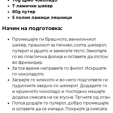
70g црно чоколадо
7 лажички шеќер
80g путер
5 полни лажици лешници
Начин на подготовка:
Промешајте ги брашното, ванилиниот
шеќер, прашокот за печиво, солта, шеќерот,
путерот и јајцето и замесете тесто. Замотајте
го во пластична фолија и оставете да отстои
во фрижидер.
За тоа време направете го филот. Искршете
го чоколадото.
Загрејте го млекото и во него подгответе ги
пудинзите заедно со шеќерот. Додадете го
и кршеното чоколадо и постојано мешајте
додека смесата не се згусне. Тргнете од оган.
Потоа додајте го путерот, добро промешајте
и оставете да се излади. Покријте ја смесата