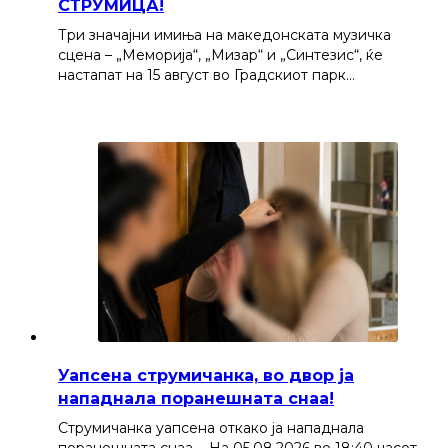
СТРУМИЦА!
Три значајни имиња на македонската музичка
сцена – „Меморија“, „Мизар“ и „Синтезис“, ќе
настапат на 15 август во Градскиот парк…
Уапсена струмичанка, во двор ја
нападнала поранешната снаа!
Струмичанка уапсена откако ја нападнала
поранешната снаа. - На 05.08.2026 во 18:40 часот