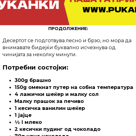
ПРОДОЛЖЕНИЕ:
Десертот се подготвува лесно и брзо, но мора да
внимавате бидејќи буквално исчезнува од
чинијата за неколку минути.
Потребни состојки:
300g брашно
150g омекнат путер на собна температура
4 лажички шеќер и малку сол
Малку прашок за печиво
1 кесичка ванилин шеќер
1 јајце
½ l млеко
2 кесички пудинг од чоколадо