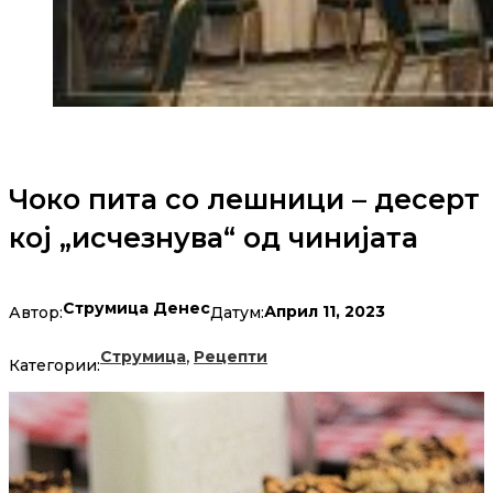
Чоко пита со лешници – десерт
кој „исчезнува“ од чинијата
Струмица Денес
Април 11, 2023
Автор:
Датум:
,
Струмица
Рецепти
Категории: