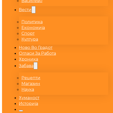
Василево
Вести
Политика
Економија
Спорт
Култура
Ново Во Градот
Огласи За Работа
Хроника
Забава
Рецепти
Магазин
Наука
Хуманост
Историја