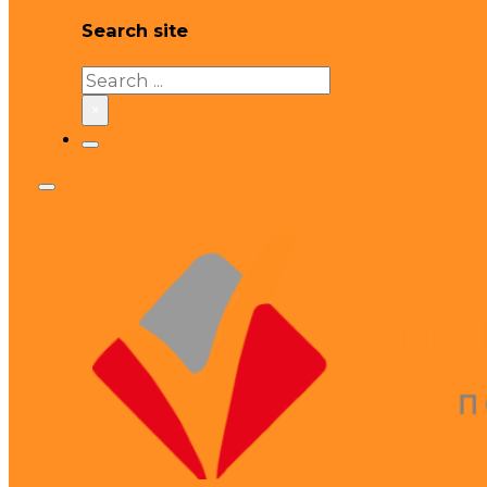
Search site
Search
×