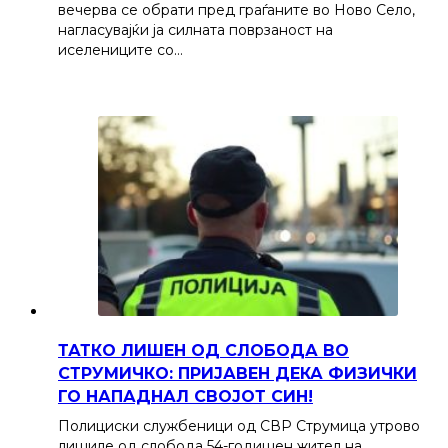
вечерва се обрати пред граѓаните во Ново Село,
нагласувајќи ја силната поврзаност на
иселениците со…
ТАТКО ЛИШЕН ОД СЛОБОДА ВО
СТРУМИЧКО: ПРИЈАВЕН ДЕКА ФИЗИЧКИ
ГО НАПАДНАЛ СВОЈОТ СИН!
Полициски службеници од СВР Струмица утрово
лишиле од слобода 54-годишен жител на