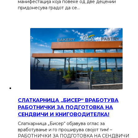
манифестација која повеќе од две децении
придонесува градот да се…
СЛАТКАРНИЦА „БИСЕР“ ВРАБОТУВА
РАБОТНИЧКИ ЗА ПОДГОТОВКА НА
СЕНДВИЧИ И КНИГОВОДИТЕЛКА!
Слаткарница „Бисер“ објавува оглас за
вработување и го проширува својот тим! –
РАБОТНИЧКИ ЗА ПОДГОТОВКА НА СЕНДВИЧИ