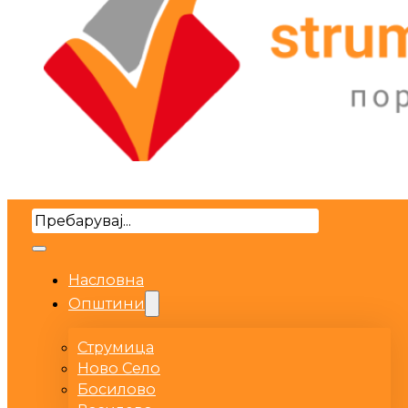
Search
Насловна
Општини
Струмица
Ново Село
Босилово