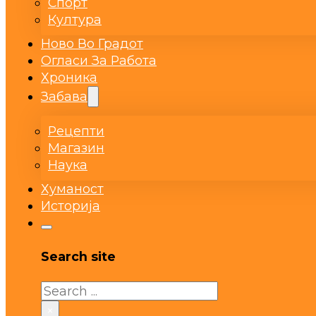
Спорт
Култура
Ново Во Градот
Огласи За Работа
Хроника
Забава
Рецепти
Магазин
Наука
Хуманост
Историја
Search site
Search
×