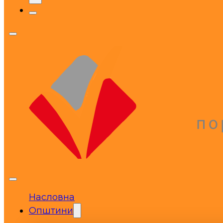
Насловна
Општини