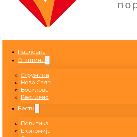
Насловна
Општини
Струмица
Ново Село
Босилово
Василево
Вести
Политика
Економија