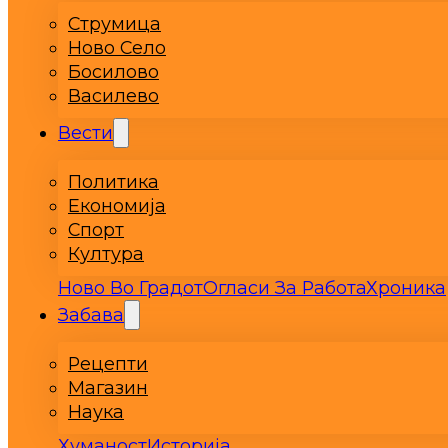
Струмица
Ново Село
Босилово
Василево
Вести
Политика
Економија
Спорт
Култура
Ново Во Градот
Огласи За Работа
Хроника
Забава
Рецепти
Магазин
Наука
Хуманост
Историја