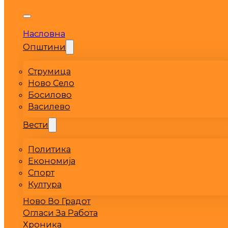
Насловна
Општини
Струмица
Ново Село
Босилово
Василево
Вести
Политика
Економија
Спорт
Култура
Ново Во Градот
Огласи За Работа
Хроника