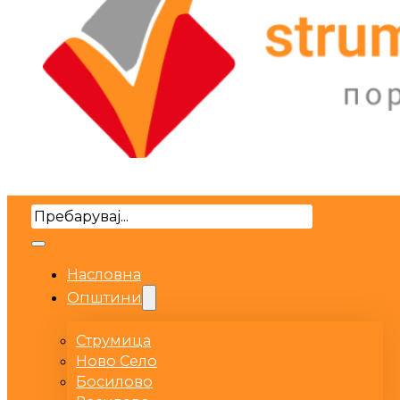
Search
Насловна
Општини
Струмица
Ново Село
Босилово