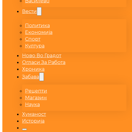
Василево
Вести
Политика
Економија
Спорт
Култура
Ново Во Градот
Огласи За Работа
Хроника
Забава
Рецепти
Магазин
Наука
Хуманост
Историја