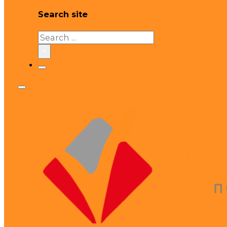
Search site
Search
×