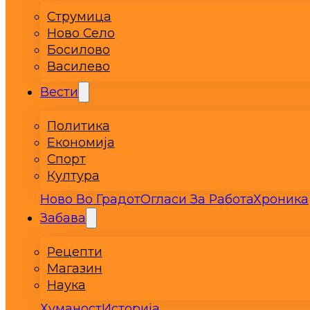
Струмица
Ново Село
Босилово
Василево
Вести
Политика
Економија
Спорт
Култура
Ново Во Градот
Огласи За Работа
Хроника
Забава
Рецепти
Магазин
Наука
Хуманост
Историја