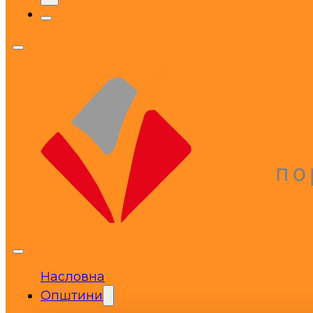
Насловна
Општини