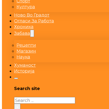
Спорт
Култура
Ново Во Градот
Огласи За Работа
Хроника
Забава
Рецепти
Магазин
Наука
Хуманост
Историја
Search site
Search
×