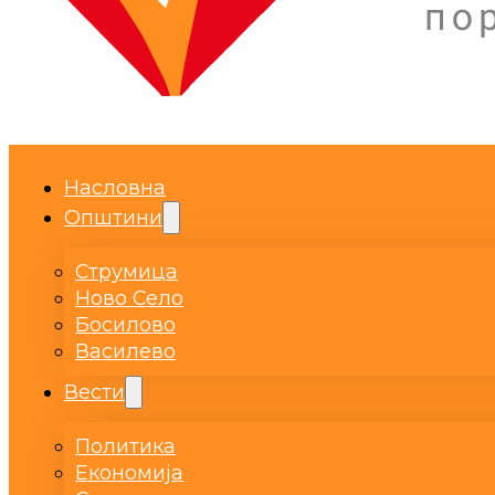
Насловна
Општини
Струмица
Ново Село
Босилово
Василево
Вести
Политика
Економија