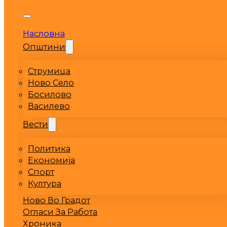
Насловна
Општини
Струмица
Ново Село
Босилово
Василево
Вести
Политика
Економија
Спорт
Култура
Ново Во Градот
Огласи За Работа
Хроника