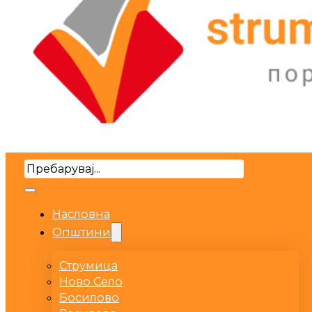
Search
Насловна
Општини
Струмица
Ново Село
Босилово