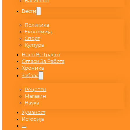
Василево
Вести
Политика
Економија
Спорт
Култура
Ново Во Градот
Огласи За Работа
Хроника
Забава
Рецепти
Магазин
Наука
Хуманост
Историја