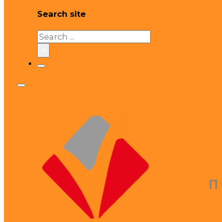
Search site
Search
×