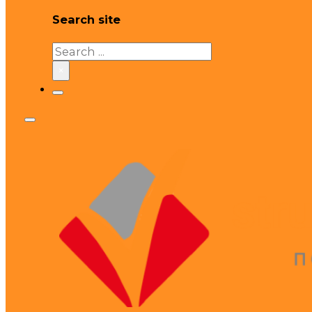
Search site
Search
×