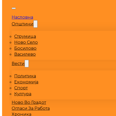
Насловна
Општини
Струмица
Ново Село
Босилово
Василево
Вести
Политика
Економија
Спорт
Култура
Ново Во Градот
Огласи За Работа
Хроника