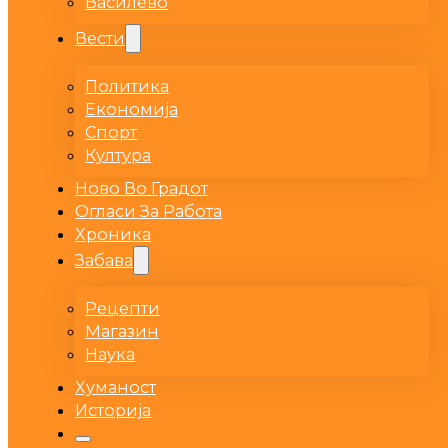
Василево
Вести
Политика
Економија
Спорт
Култура
Ново Во Градот
Огласи За Работа
Хроника
Забава
Рецепти
Магазин
Наука
Хуманост
Историја