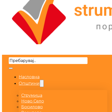
Search
Насловна
Општини
Струмица
Ново Село
Босилово