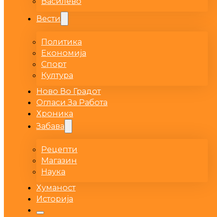
Василево
Вести
Политика
Економија
Спорт
Култура
Ново Во Градот
Огласи За Работа
Хроника
Забава
Рецепти
Магазин
Наука
Хуманост
Историја