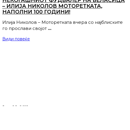
НЕКОГАШНИОТ ФУДБАЛЕР НА БЕЛАСИЦА
– ИЛИЈА НИКОЛОВ МОТОРЕТКАТА,
НАПОЛНИ 100 ГОДИНИ!
Илија Николов – Моторетката вчера со најблиските
го прослави својот
…
Види повеќе
Јули 28, 2018
АКВАРИУС ГО СЛАВИ СВОЈОТ 18
РОДЕНДЕН!