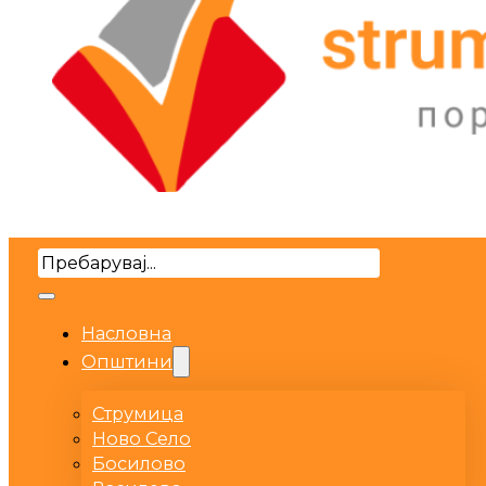
Search
Насловна
Општини
Струмица
Ново Село
Босилово