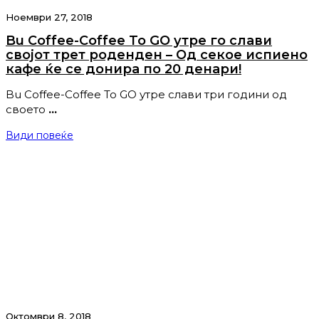
Ноември 27, 2018
Bu Coffee-Coffee To GO утре го слави
својот трет роденден – Од секое испиено
кафе ќе се донира по 20 денари!
Bu Coffee-Coffee To GO утре слави три години од
своето
…
Види повеќе
Октомври 8, 2018