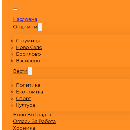
Насловна
Општини
Струмица
Ново Село
Босилово
Василево
Вести
Политика
Економија
Спорт
Култура
Ново Во Градот
Огласи За Работа
Хроника