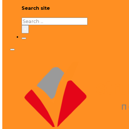
Search site
Search
×