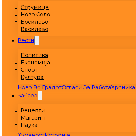
Струмица
Ново Село
Босилово
Василево
Вести
Политика
Економија
Спорт
Култура
Ново Во Градот
Огласи За Работа
Хроника
Забава
Рецепти
Магазин
Наука
Хуманост
Историја