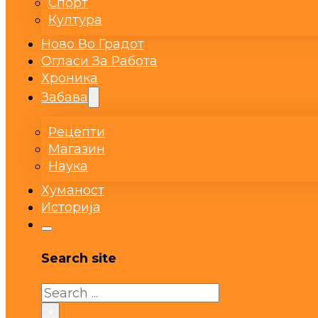
Спорт
Култура
Ново Во Градот
Огласи За Работа
Хроника
Забава
Рецепти
Магазин
Наука
Хуманост
Историја
Search site
Search
×