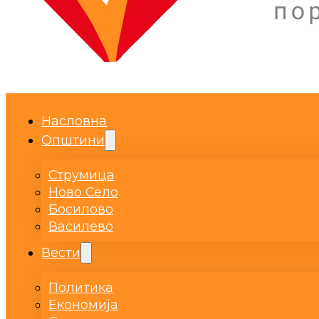
Насловна
Општини
Струмица
Ново Село
Босилово
Василево
Вести
Политика
Економија