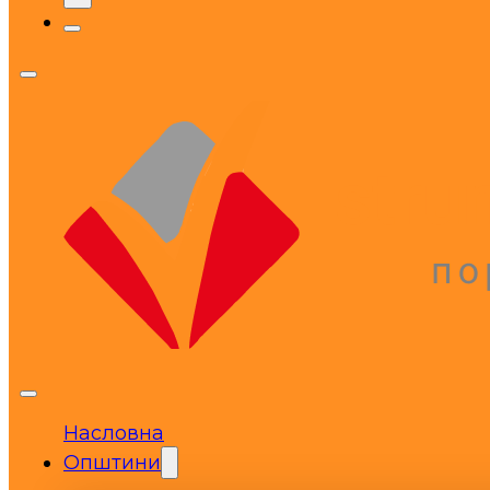
Насловна
Општини