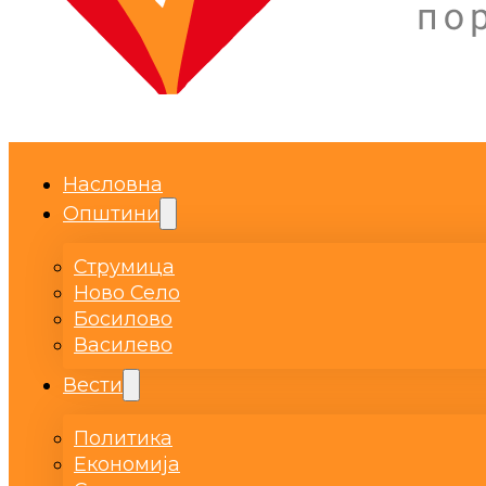
Насловна
Општини
Струмица
Ново Село
Босилово
Василево
Вести
Политика
Економија