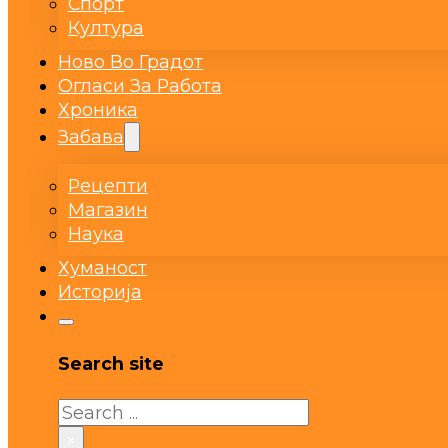
Спорт
Култура
Ново Во Градот
Огласи За Работа
Хроника
Забава
Рецепти
Магазин
Наука
Хуманост
Историја
Search site
Search
×