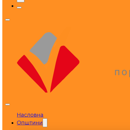
Насловна
Општини