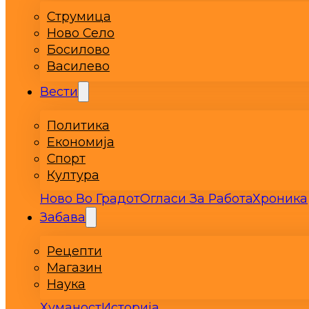
Струмица
Ново Село
Босилово
Василево
Вести
Политика
Економија
Спорт
Култура
Ново Во Градот
Огласи За Работа
Хроника
Забава
Рецепти
Магазин
Наука
Хуманост
Историја