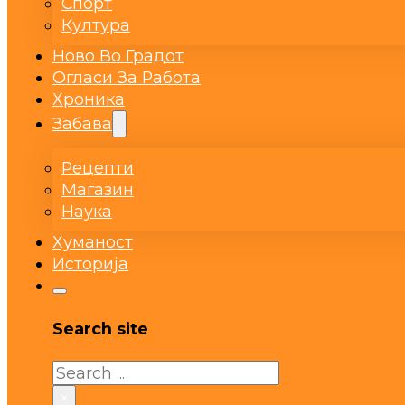
Спорт
Култура
Ново Во Градот
Огласи За Работа
Хроника
Забава
Рецепти
Магазин
Наука
Хуманост
Историја
Search site
Search
×