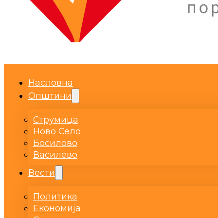
Насловна
Општини
Струмица
Ново Село
Босилово
Василево
Вести
Политика
Економија