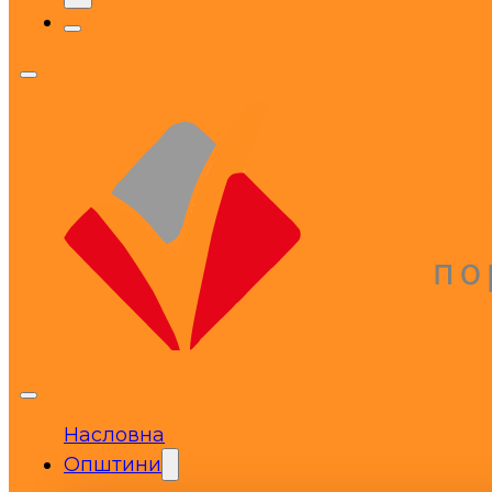
Насловна
Општини