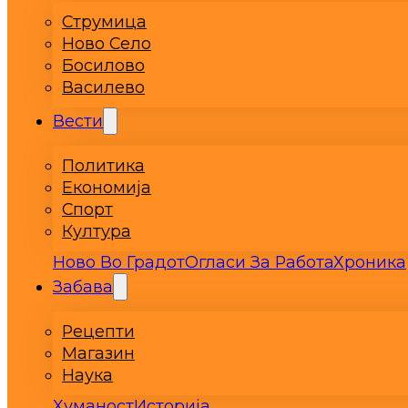
Струмица
Ново Село
Босилово
Василево
Вести
Политика
Економија
Спорт
Култура
Ново Во Градот
Огласи За Работа
Хроника
Забава
Рецепти
Магазин
Наука
Хуманост
Историја