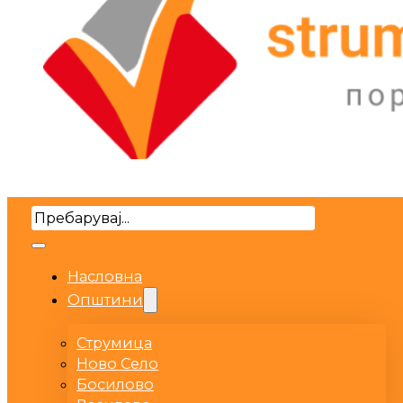
Search
Насловна
Општини
Струмица
Ново Село
Босилово