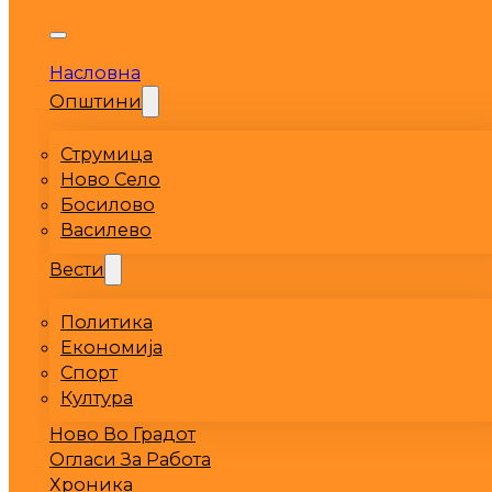
Насловна
Општини
Струмица
Ново Село
Босилово
Василево
Вести
Политика
Економија
Спорт
Култура
Ново Во Градот
Огласи За Работа
Хроника