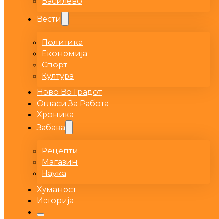
Василево
Вести
Политика
Економија
Спорт
Култура
Ново Во Градот
Огласи За Работа
Хроника
Забава
Рецепти
Магазин
Наука
Хуманост
Историја