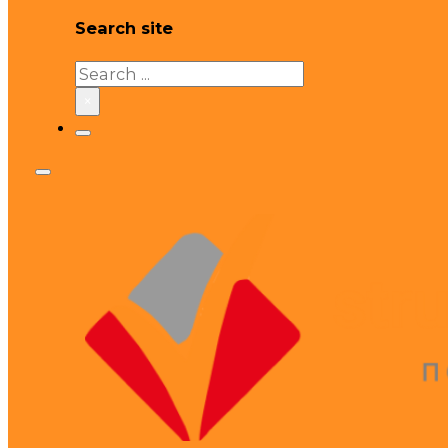
Search site
Search
×