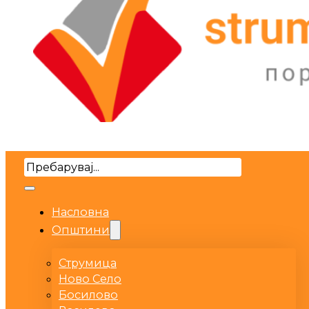
Search
Насловна
Општини
Струмица
Ново Село
Босилово