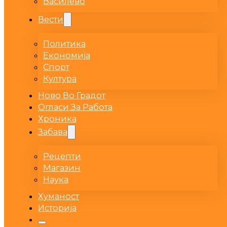
Василево
Вести
Политика
Економија
Спорт
Култура
Ново Во Градот
Огласи За Работа
Хроника
Забава
Рецепти
Магазин
Наука
Хуманост
Историја