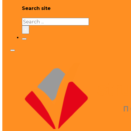
Search site
Search
×