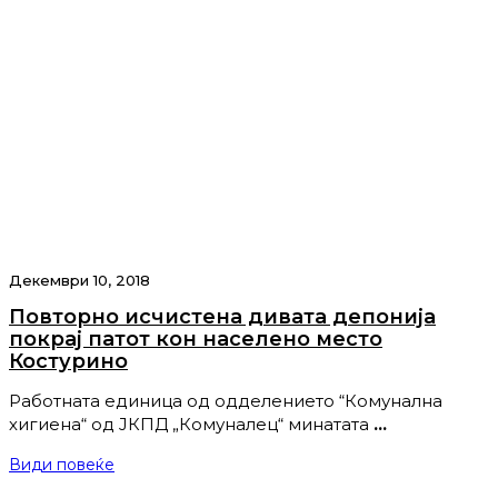
Декември 10, 2018
Повторно исчистена дивата депонија
покрај патот кон населено место
Костурино
Работната единица од одделението “Комунална
хигиена“ од ЈКПД „Комуналец“ минатата
…
Види повеќе