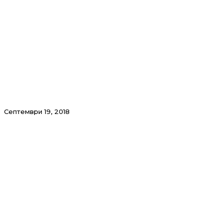
Септември 19, 2018
КОМУНАЛЕЦ И ПО СВЕТСКИОТ ДЕН НА
ЧИСТЕЊЕТО ПРОДОЛЖУВА СО СВОИТЕ
АКЦИИ!
И по светскиот ден чистењето – 15 септември,
јавното претпријатие
…
Види повеќе