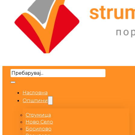
Search
Насловна
Општини
Струмица
Ново Село
Босилово