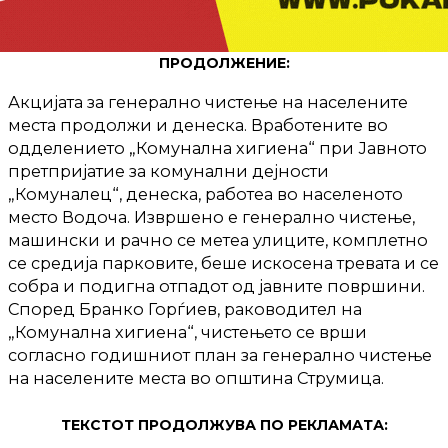
ПРОДОЛЖЕНИЕ:
Акцијата за генерално чистење на населените
места продолжи и денеска. Вработените во
одделението „Комунална хигиена“ при Јавното
претпријатие за комунални дејности
„Комуналец“, денеска, работеа во населеното
место Водоча. Извршено е генерално чистење,
машински и рачно се метеа улиците, комплетно
се средија парковите, беше искосена тревата и се
собра и подигна отпадот од јавните површини.
Според Бранко Горѓиев, раководител на
„Комунална хигиена“, чистењето се врши
согласно годишниот план за генерално чистење
на населените места во општина Струмица.
ТЕКСТОТ ПРОДОЛЖУВА ПО РЕКЛАМАТА: