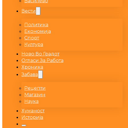
Василево
Вести
Политика
Економија
Спорт
Култура
Ново Во Градот
Огласи За Работа
Хроника
Забава
Рецепти
Магазин
Наука
Хуманост
Историја