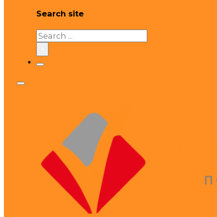
Search site
Search
×