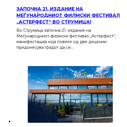
ЗАПОЧНА 21. ИЗДАНИЕ НА
МЕЃУНАРОДНИОТ ФИЛМСКИ ФЕСТИВАЛ
„АСТЕРФЕСТ“ ВО СТРУМИЦА!
Во Струмица започна 21. издание на
Меѓународниот филмски фестивал „Астерфест“,
манифестација која повеќе од две децении
придонесува градот да се…