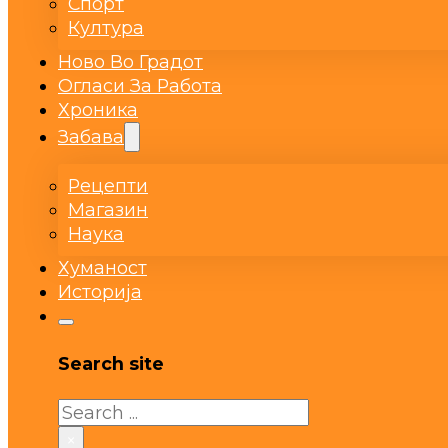
Спорт
Култура
Ново Во Градот
Огласи За Работа
Хроника
Забава
Рецепти
Магазин
Наука
Хуманост
Историја
Search site
Search
×