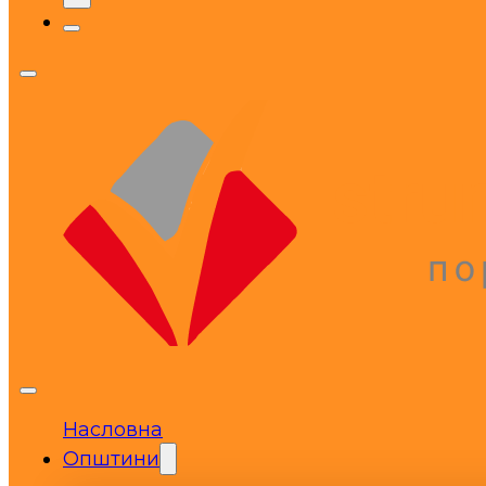
Насловна
Општини