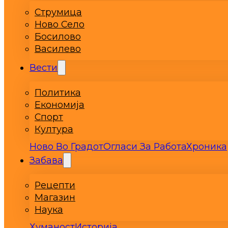
Струмица
Ново Село
Босилово
Василево
Вести
Политика
Економија
Спорт
Култура
Ново Во Градот
Огласи За Работа
Хроника
Забава
Рецепти
Магазин
Наука
Хуманост
Историја