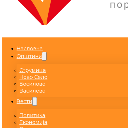
Насловна
Општини
Струмица
Ново Село
Босилово
Василево
Вести
Политика
Економија