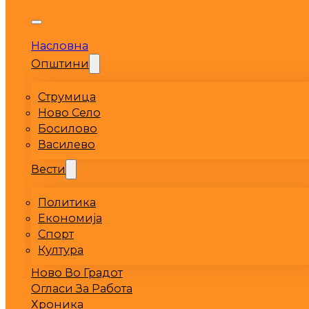
Насловна
Општини
Струмица
Ново Село
Босилово
Василево
Вести
Политика
Економија
Спорт
Култура
Ново Во Градот
Огласи За Работа
Хроника