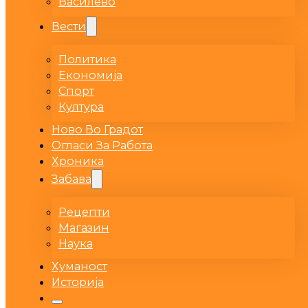
Василево
Вести
Политика
Економија
Спорт
Култура
Ново Во Градот
Огласи За Работа
Хроника
Забава
Рецепти
Магазин
Наука
Хуманост
Историја