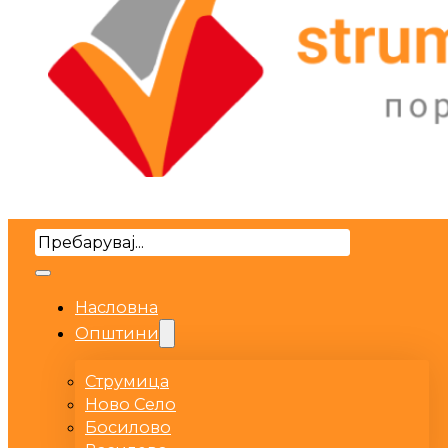
Search
Насловна
Општини
Струмица
Ново Село
Босилово