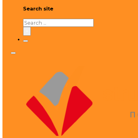
Search site
Search
×