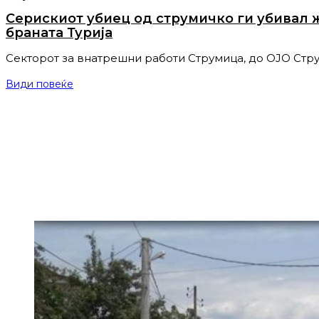
Серискиот убиец од струмичко ги убивал ж
браната Турија
Секторот за внатрешни работи Струмица, до ОЈО Стр
Види повеќе