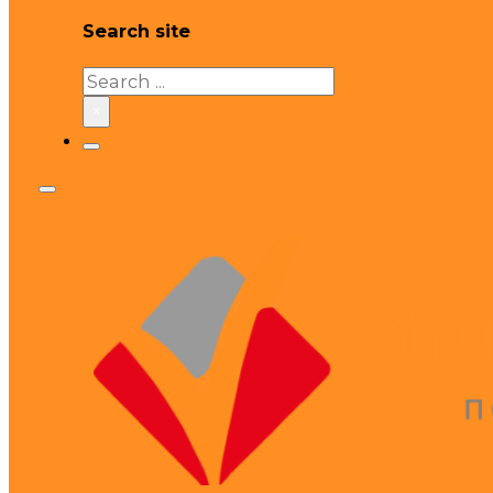
Search site
Search
×