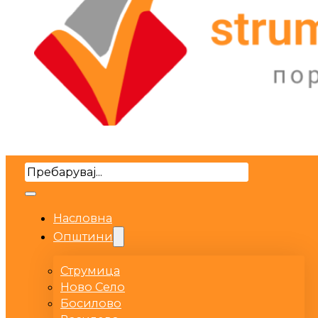
Search
Насловна
Општини
Струмица
Ново Село
Босилово