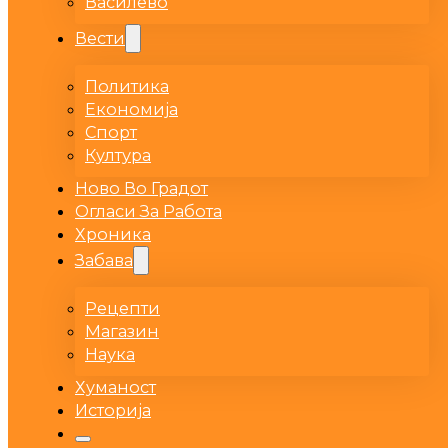
Василево
Вести
Политика
Економија
Спорт
Култура
Ново Во Градот
Огласи За Работа
Хроника
Забава
Рецепти
Магазин
Наука
Хуманост
Историја