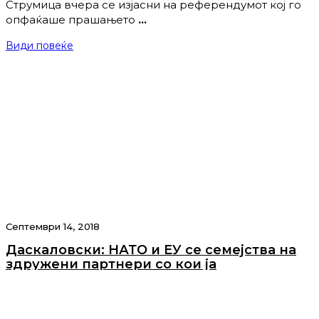
Струмица вчера се изјасни на референдумот кој го
опфаќаше прашањето
…
Види повеќе
Септември 14, 2018
Даскаловски: НАТО и ЕУ се семејства на
здружени партнери со кои ја
гарантираме иднината на нашите деца
Интегрален текст од прес конференцијата на Марјан
Даскаловски, претседател на
…