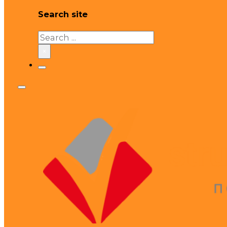
Search site
Search
×