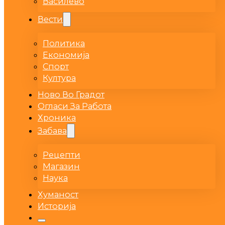
Василево
Вести
Политика
Економија
Спорт
Култура
Ново Во Градот
Огласи За Работа
Хроника
Забава
Рецепти
Магазин
Наука
Хуманост
Историја