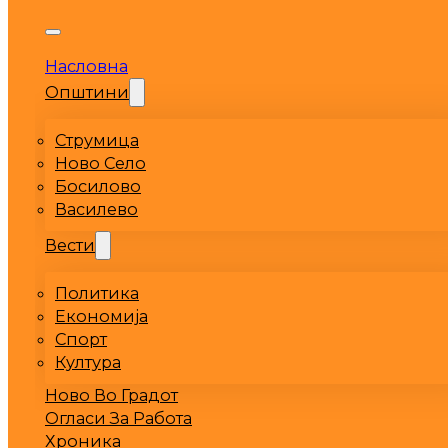
Насловна
Општини
Струмица
Ново Село
Босилово
Василево
Вести
Политика
Економија
Спорт
Култура
Ново Во Градот
Огласи За Работа
Хроника