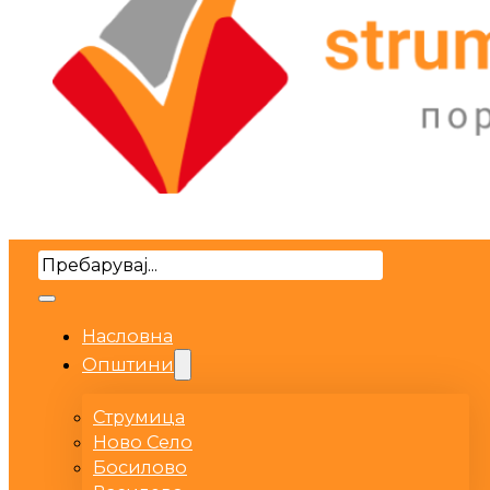
Search
Насловна
Општини
Струмица
Ново Село
Босилово