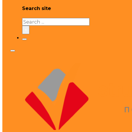
Search site
Search
×