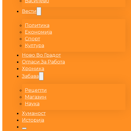
Василево
Вести
Политика
Економија
Спорт
Култура
Ново Во Градот
Огласи За Работа
Хроника
Забава
Рецепти
Магазин
Наука
Хуманост
Историја