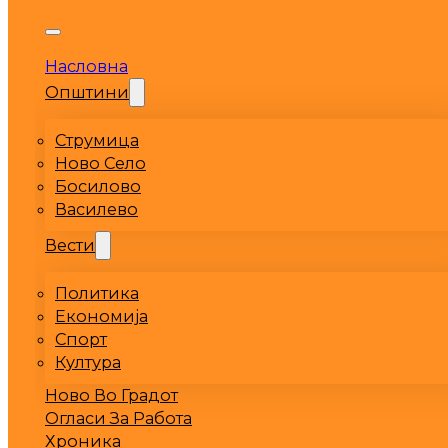
Насловна
Општини
Струмица
Ново Село
Босилово
Василево
Вести
Политика
Економија
Спорт
Култура
Ново Во Градот
Огласи За Работа
Хроника