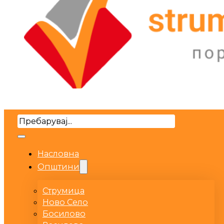
Search
Насловна
Општини
Струмица
Ново Село
Босилово