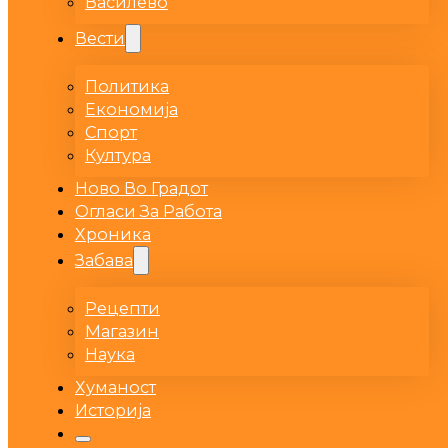
Василево
Вести
Политика
Економија
Спорт
Култура
Ново Во Градот
Огласи За Работа
Хроника
Забава
Рецепти
Магазин
Наука
Хуманост
Историја