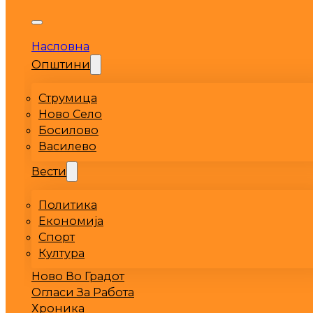
Насловна
Општини
Струмица
Ново Село
Босилово
Василево
Вести
Политика
Економија
Спорт
Култура
Ново Во Градот
Огласи За Работа
Хроника