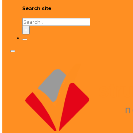
Search site
Search
×