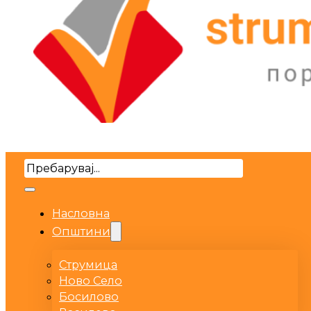
Search
Насловна
Општини
Струмица
Ново Село
Босилово