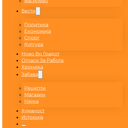
Василево
Вести
Политика
Економија
Спорт
Култура
Ново Во Градот
Огласи За Работа
Хроника
Забава
Рецепти
Магазин
Наука
Хуманост
Историја