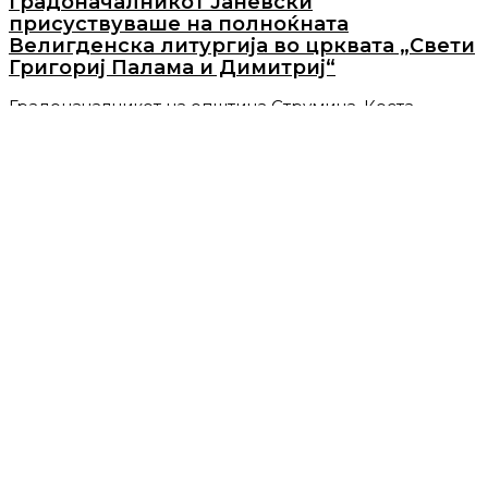
Градоначалникот Јаневски
присуствуваше на полноќната
Велигденска литургија во црквата „Свети
Григориј Палама и Димитриј“
Градоначалникот на општина Струмица, Коста
Јаневски, присуствуваше на полноќната
Велигденска
…
Види повеќе
Април 6, 2018