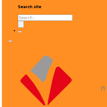
Search site
Search
×