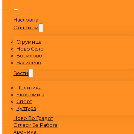
Насловна
Општини
Струмица
Ново Село
Босилово
Василево
Вести
Политика
Економија
Спорт
Култура
Ново Во Градот
Огласи За Работа
Хроника