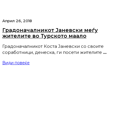
Април 26, 2018
Градоначалникот Јаневски меѓу
жителите во Турското маало
Градоначалникот Коста Јаневски со своите
соработници, денеска, ги посети жителите
…
Види повеќе