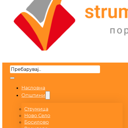
Search
Насловна
Општини
Струмица
Ново Село
Босилово