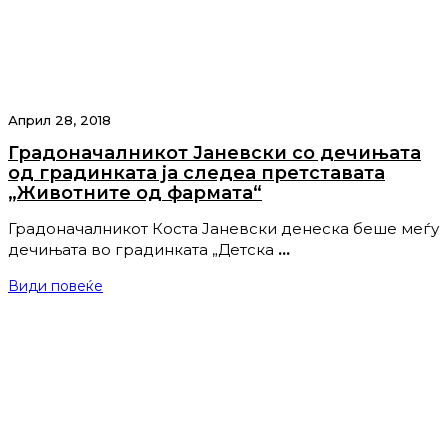
Април 28, 2018
Градоначалникот Јаневски со дечињата
од градинката ја следеа претставата
„Животните од фармата“
Градоначалникот Коста Јаневски денеска беше меѓу
дечињата во градинката „Детска
…
Види повеќе