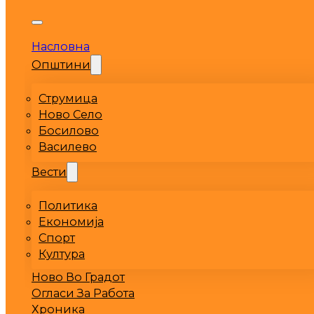
Насловна
Општини
Струмица
Ново Село
Босилово
Василево
Вести
Политика
Економија
Спорт
Култура
Ново Во Градот
Огласи За Работа
Хроника