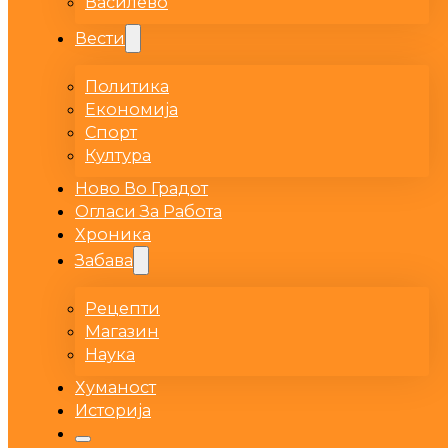
Василево
Вести
Политика
Економија
Спорт
Култура
Ново Во Градот
Огласи За Работа
Хроника
Забава
Рецепти
Магазин
Наука
Хуманост
Историја