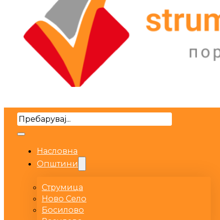
Search
Насловна
Општини
Струмица
Ново Село
Босилово