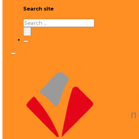
Search site
Search
×