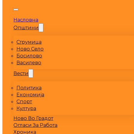
Насловна
Општини
Струмица
Ново Село
Босилово
Василево
Вести
Политика
Економија
Спорт
Култура
Ново Во Градот
Огласи За Работа
Хроника