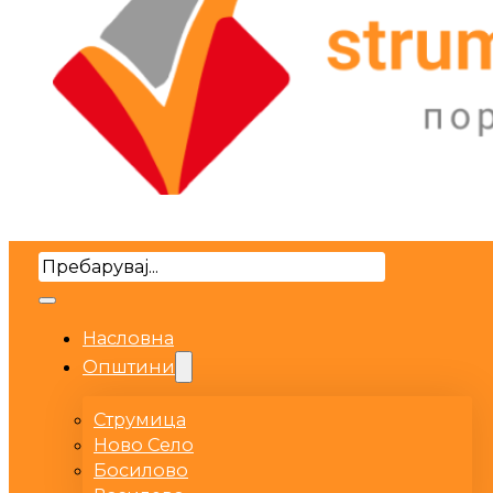
Search
Насловна
Општини
Струмица
Ново Село
Босилово