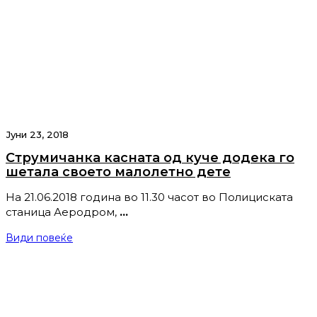
Јуни 23, 2018
Струмичанка касната од куче додека го
шетала своето малолетно дете
На 21.06.2018 година во 11.30 часот во Полициската
станица Аеродром,
…
Види повеќе