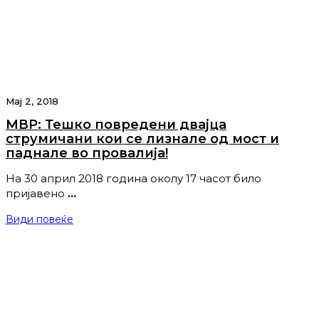
Мај 2, 2018
МВР: Тешко повредени двајца
струмичани кои се лизнале од мост и
паднале во провалија!
На 30 април 2018 година околу 17 часот било
пријавено
…
Види повеќе