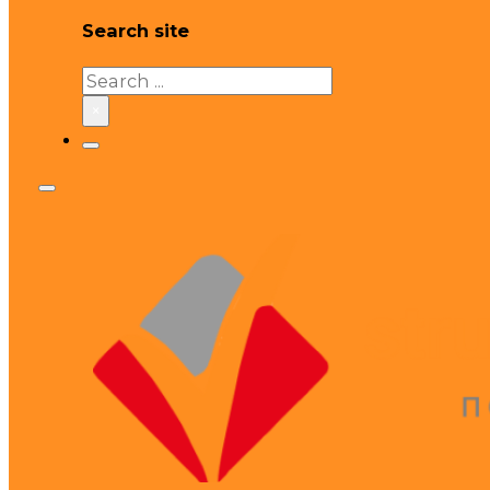
Search site
Search
×