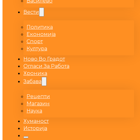
Василево
Вести
Политика
Економија
Спорт
Култура
Ново Во Градот
Огласи За Работа
Хроника
Забава
Рецепти
Магазин
Наука
Хуманост
Историја