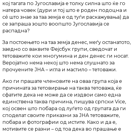
кој тагата по Југославија е толку силна што ќе го
натера човек (дури и тој што е роден подоцна и
сé што знае за таа земја е од туѓи раскажувања) да
се запраша зошто воопшто Југославија се
распадна?
За постоењето на таа земја денес, меѓу останатото,
заедно со ваквите Фејсбук групи, сведочат и
тетоважите кои многумина и ден денес ги носат.
Веројатно нема некој што нема слушнато за
прочуените ЈНА – игла и мастило – тетоважи.
Ако ги прашате членовите на оваа група која е
причината за тетовирање на таква тетоважа, ќе
сфатите дека не може да се издвои само една
единствена таква причина, пишува српски Vice,
кој освен што побара од луѓето од групата да ги
споделат своите приказни за ЈНА тетоважите,
побара и фотографии од истите. Како и да е,
мотивите се разни – од тоа дека во прашање е