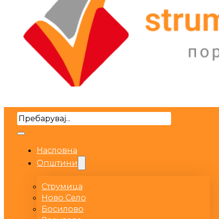
Search
Насловна
Општини
Струмица
Ново Село
Босилово