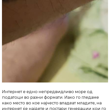
Интернет е едно непредвидливо море од
податоци во разни формати. Иако го гледаме
како место во кое најчесто владеат младите, на
интернет ќе најдете и постари генерации кои го