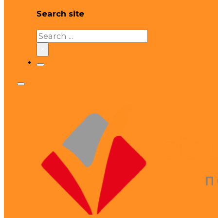
Search site
Search
×