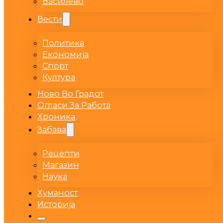
Василево
Вести
Политика
Економија
Спорт
Култура
Ново Во Градот
Огласи За Работа
Хроника
Забава
Рецепти
Магазин
Наука
Хуманост
Историја