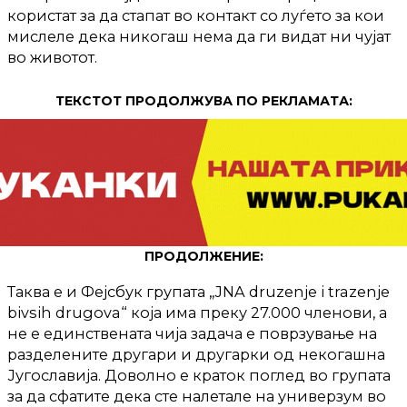
користат за да стапат во контакт со луѓето за кои
мислеле дека никогаш нема да ги видат ни чујат
во животот.
ТЕКСТОТ ПРОДОЛЖУВА ПО РЕКЛАМАТА:
ПРОДОЛЖЕНИЕ:
Таква е и Фејсбук групата „JNA druzenje i trazenje
bivsih drugova“ која има преку 27.000 членови, а
не е единствената чија задача е поврзување на
разделените другари и другарки од некогашна
Југославија. Доволно е краток поглед во групата
за да сфатите дека сте налетале на универзум во