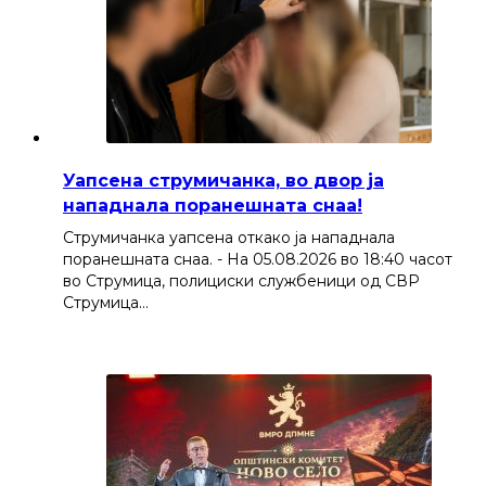
Уапсена струмичанка, во двор ја
нападнала поранешната снаа!
Струмичанка уапсена откако ја нападнала
поранешната снаа. - На 05.08.2026 во 18:40 часот
во Струмица, полициски службеници од СВР
Струмица…