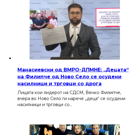
Манасиевски од ВМРО-ДПМНЕ: „Децата“
на Филипче од Ново Село се осудени
насилници и трговци со дрога
Лицата кои лидерот на СДСМ, Венко Филипче,
вчера во Ново Село ги нарече „деца“ се осудени
насилници и трговци со…