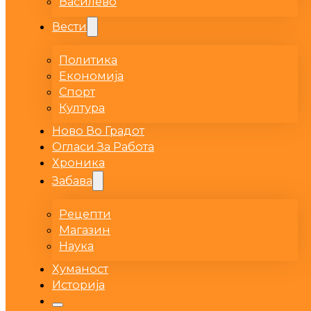
Василево
Вести
Политика
Економија
Спорт
Култура
Ново Во Градот
Огласи За Работа
Хроника
Забава
Рецепти
Магазин
Наука
Хуманост
Историја