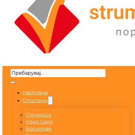
Search
Насловна
Општини
Струмица
Ново Село
Босилово