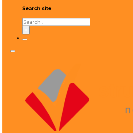
Search site
Search
×