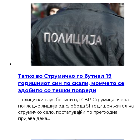
Татко во Струмичко го бутнал 19
годишниот син по скали, момчето се
здобило со тешки повреди
Полициски службеници од СВР Струмица вчера
попладне лишија од слобода 51-годишен жител на
струмичко село, постапувајќи по претходна
пријава дека…