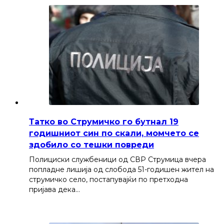
Татко во Струмичко го бутнал 19
годишниот син по скали, момчето се
здобило со тешки повреди
Полициски службеници од СВР Струмица вчера
попладне лишија од слобода 51-годишен жител на
струмичко село, постапувајќи по претходна
пријава дека…