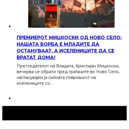
ПРЕМИЕРОТ МИЦКОСКИ ОД НОВО СЕЛО:
НАШАТА БОРБА Е МЛАДИТЕ ДА
ОСТАНУВААТ, А ИСЕЛЕНИЦИТЕ ДА СЕ
ВРАТАТ ДОМА!
Претседателот на Владата, Христијан Мицкоски,
вечерва се обрати пред граѓаните во Ново Село,
нагласувајќи ја силната поврзаност на
иселениците со…
Струмица Денес © 2024