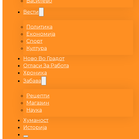
Василево
Вести
Политика
Економија
Спорт
Култура
Ново Во Градот
Огласи За Работа
Хроника
Забава
Рецепти
Магазин
Наука
Хуманост
Историја