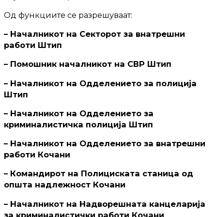
Oд функциите се разрешуваат:
– Началникот на Секторот за внатрешни
работи Штип
– Помошник началникот на СВР Штип
– Началникот на Одделението за полиција
Штип
– Началникот на Одделението за
криминалистичка полиција Штип
– Началникот на Одделението за внатрешни
работи Кочани
– Командирот на Полициската станица од
општа надлежност Кочани
– Началникот на Надворешната канцеларија
за криминалистички работи Кочани