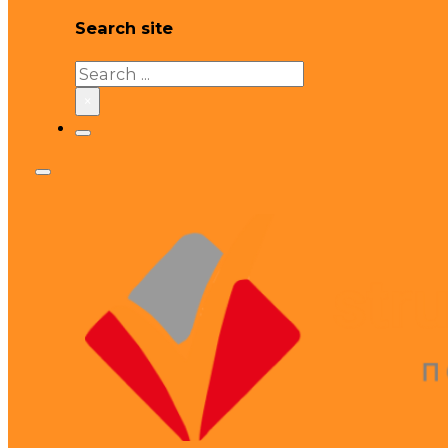
Search site
Search
×