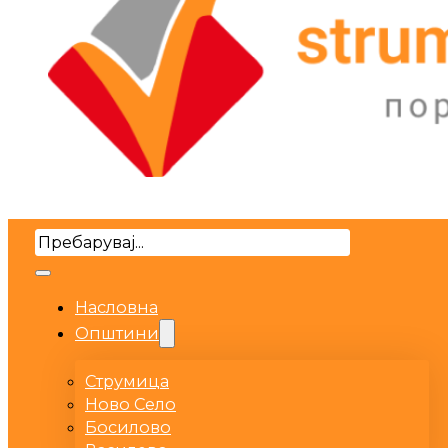
Search
Насловна
Општини
Струмица
Ново Село
Босилово