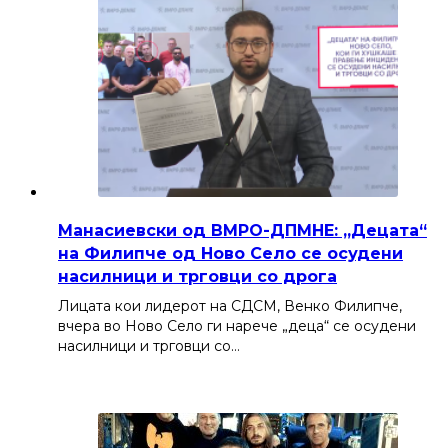
Манасиевски од ВМРО-ДПМНЕ: „Децата“
на Филипче од Ново Село се осудени
насилници и трговци со дрога
Лицата кои лидерот на СДСМ, Венко Филипче,
вчера во Ново Село ги нарече „деца“ се осудени
насилници и трговци со…