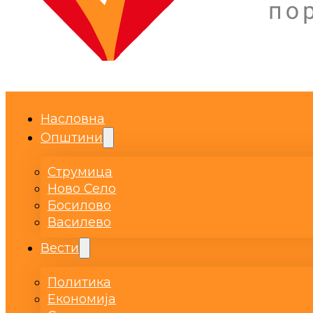
Насловна
Општини
Струмица
Ново Село
Босилово
Василево
Вести
Политика
Економија