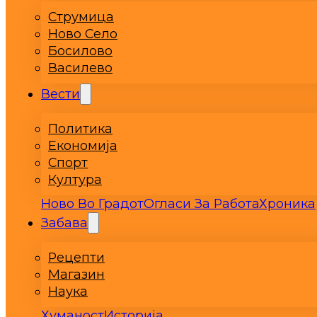
Струмица
Ново Село
Босилово
Василево
Вести
Политика
Економија
Спорт
Култура
Ново Во Градот
Огласи За Работа
Хроника
Забава
Рецепти
Магазин
Наука
Хуманост
Историја