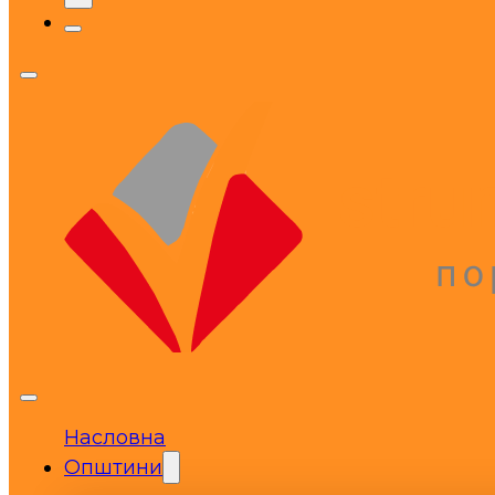
Насловна
Општини