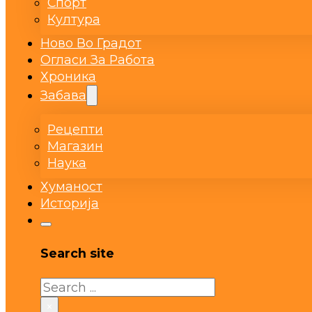
Спорт
Култура
Ново Во Градот
Огласи За Работа
Хроника
Забава
Рецепти
Магазин
Наука
Хуманост
Историја
Search site
Search
×