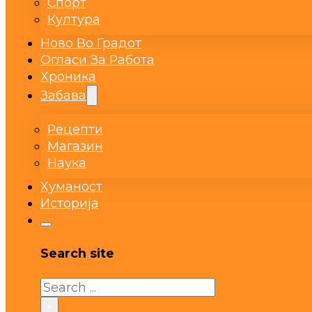
Спорт
Култура
Ново Во Градот
Огласи За Работа
Хроника
Забава
Рецепти
Магазин
Наука
Хуманост
Историја
Search site
Search
×