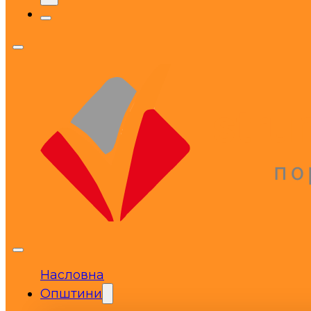
Насловна
Општини