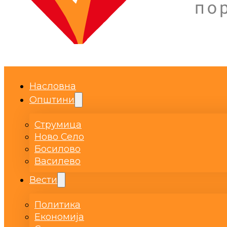
Насловна
Општини
Струмица
Ново Село
Босилово
Василево
Вести
Политика
Економија