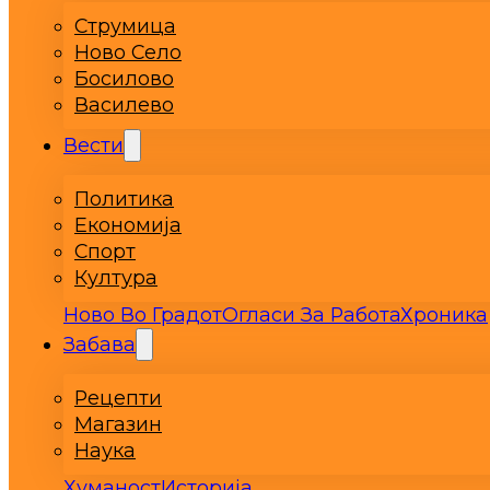
Струмица
Ново Село
Босилово
Василево
Вести
Политика
Економија
Спорт
Култура
Ново Во Градот
Огласи За Работа
Хроника
Забава
Рецепти
Магазин
Наука
Хуманост
Историја