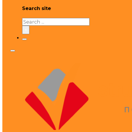
Search site
Search
×