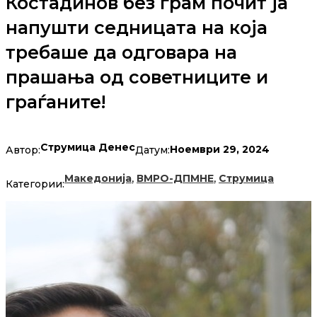
Костадинов без грам почит ја
напушти седницата на која
требаше да одговара на
прашања од советниците и
граѓаните!
Струмица Денес
Ноември 29, 2024
Автор:
Датум:
,
,
Македонија
ВМРО-ДПМНЕ
Струмица
Категории: