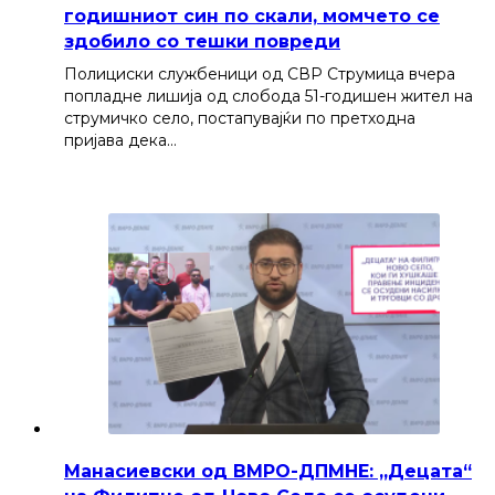
годишниот син по скали, момчето се
здобило со тешки повреди
Полициски службеници од СВР Струмица вчера
попладне лишија од слобода 51-годишен жител на
струмичко село, постапувајќи по претходна
пријава дека…
Манасиевски од ВМРО-ДПМНЕ: „Децата“