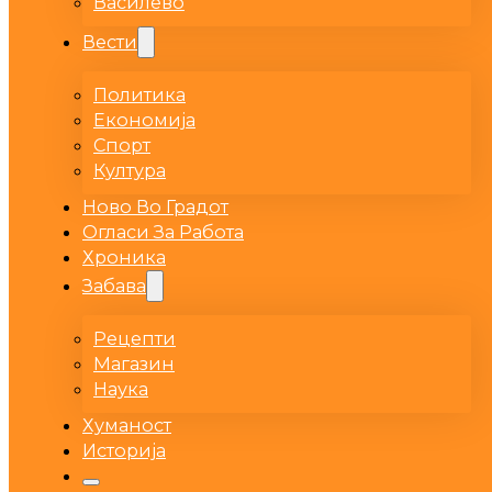
Василево
Вести
Политика
Економија
Спорт
Култура
Ново Во Градот
Огласи За Работа
Хроника
Забава
Рецепти
Магазин
Наука
Хуманост
Историја