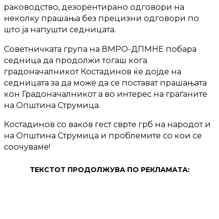
раководство, дезорентирано одговори на
неколку прашања без прецизни одговори по
што ја напушти седницата.
Советничката група на ВМРО-ДПМНЕ побара
седница да продолжи тогаш кога
градоначалникот Костадинов ќе дојде на
седницата за да може да се постават прашањата
кон Градоначалникот а во интерес на граѓаните
на Општина Струмица.
Костадинов со ваков гест сврте грб на народот и
на Општина Струмица и проблемите со кои се
соочуваме!
ТЕКСТОТ ПРОДОЛЖУВА ПО РЕКЛАМАТА: