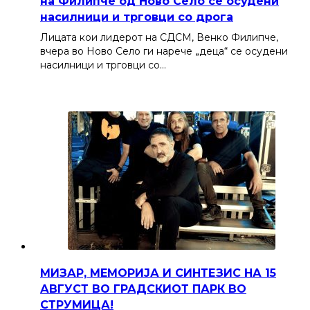
на Филипче од Ново Село се осудени
насилници и трговци со дрога
Лицата кои лидерот на СДСМ, Венко Филипче,
вчера во Ново Село ги нарече „деца“ се осудени
насилници и трговци со…
МИЗАР, МЕМОРИЈА И СИНТЕЗИС НА 15
АВГУСТ ВО ГРАДСКИОТ ПАРК ВО
СТРУМИЦА!