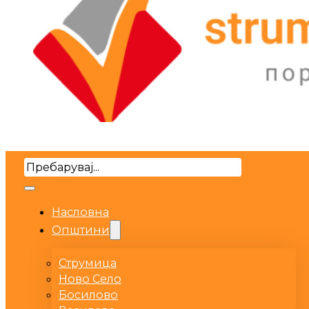
Search
Насловна
Општини
Струмица
Ново Село
Босилово