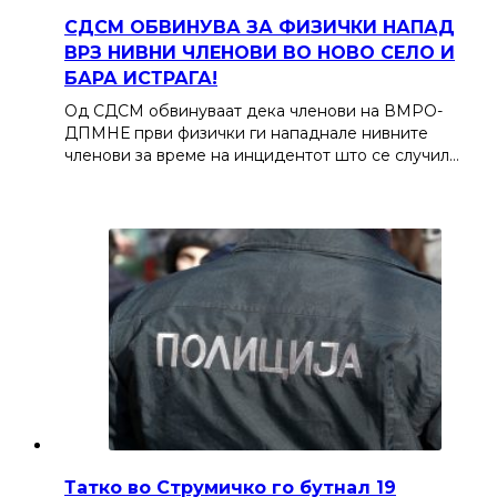
СДСМ ОБВИНУВА ЗА ФИЗИЧКИ НАПАД
ВРЗ НИВНИ ЧЛЕНОВИ ВО НОВО СЕЛО И
БАРА ИСТРАГА!
Од СДСМ обвинуваат дека членови на ВМРО-
ДПМНЕ први физички ги нападнале нивните
членови за време на инцидентот што се случил…
Татко во Струмичко го бутнал 19