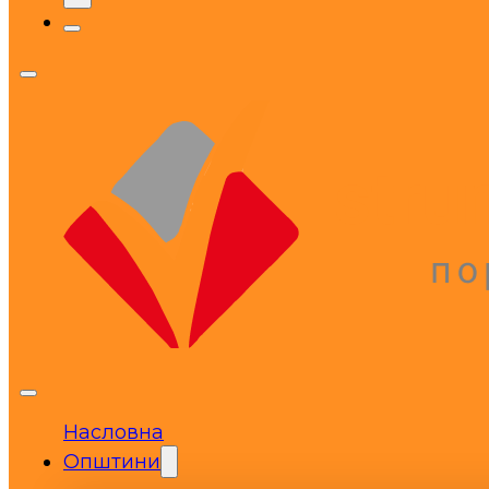
Насловна
Општини