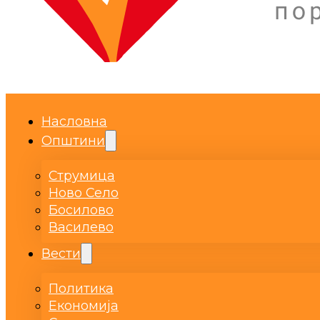
Насловна
Општини
Струмица
Ново Село
Босилово
Василево
Вести
Политика
Економија