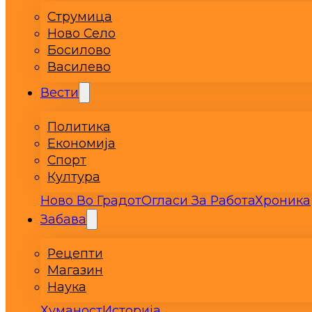
Струмица
Ново Село
Босилово
Василево
Вести
Политика
Економија
Спорт
Култура
Ново Во Градот
Огласи За Работа
Хроника
Забава
Рецепти
Магазин
Наука
Хуманост
Историја