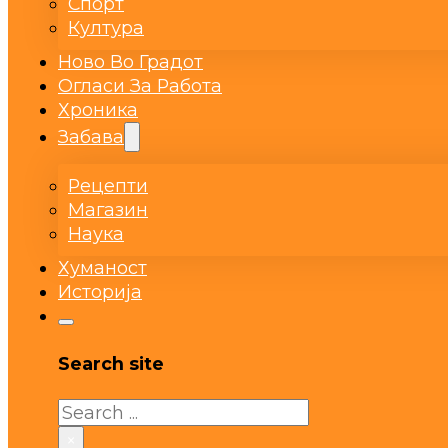
Спорт
Култура
Ново Во Градот
Огласи За Работа
Хроника
Забава
Рецепти
Магазин
Наука
Хуманост
Историја
Search site
Search
×