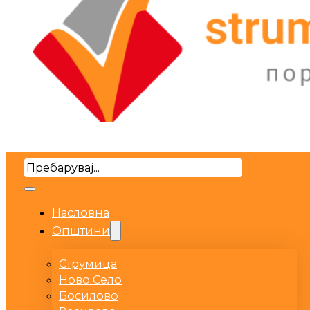
Search
Насловна
Општини
Струмица
Ново Село
Босилово