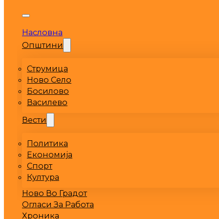
Насловна
Општини
Струмица
Ново Село
Босилово
Василево
Вести
Политика
Економија
Спорт
Култура
Ново Во Градот
Огласи За Работа
Хроника