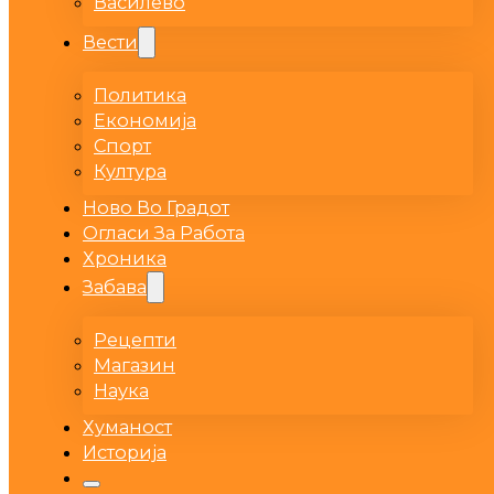
Василево
Вести
Политика
Економија
Спорт
Култура
Ново Во Градот
Огласи За Работа
Хроника
Забава
Рецепти
Магазин
Наука
Хуманост
Историја