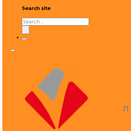
Search site
Search
×