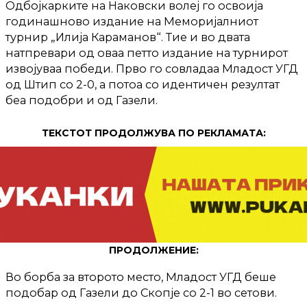
Одбојкарките на Наковски волеј го освоија
годинашново издание на Меморијалниот
турнир „Илија Караманов“. Тие и во двата
натпревари од оваа петто издание на турнирот
извојуваа победи. Прво го совладаа Младост УГД
од Штип со 2-0, а потоа со идентичен резултат
беа подобри и од Газели.
ТЕКСТОТ ПРОДОЛЖУВА ПО РЕКЛАМАТА:
ПРОДОЛЖЕНИЕ:
Во борба за второто место, Младост УГД беше
подобар од Газели до Скопје со 2-1 во сетови.