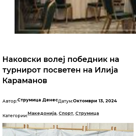
Наковски волеј победник на
турнирот посветен на Илија
Караманов
Струмица Денес
Октомври 13, 2024
Автор:
Датум:
,
,
Македонија
Спорт
Струмица
Категории: