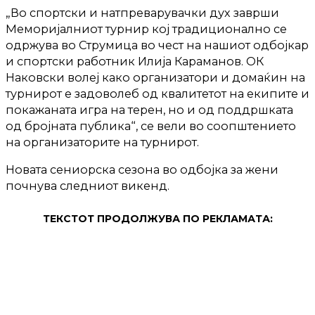
„Во спортски и натпреварувачки дух заврши
Меморијалниот турнир кој традиционално се
одржува во Струмица во чест на нашиот одбојкар
и спортски работник Илија Караманов. ОК
Наковски волеј како организатори и домаќин на
турнирот е задоволеб од квалитетот на екипите и
покажаната игра на терен, но и од поддршката
од бројната публика“, се вели во соопштението
на организаторите на турнирот.
Новата сениорска сезона во одбојка за жени
почнува следниот викенд.
ТЕКСТОТ ПРОДОЛЖУВА ПО РЕКЛАМАТА: